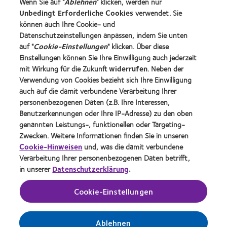
Wenn Sie auf "
Ablehnen
" klicken, werden nur
Blog
Unbedingt Erforderliche Cookies
verwendet. Sie
können auch Ihre Cookie- und
Datenschutzeinstellungen anpassen, indem Sie unten
Über CooperVision
auf "
Cookie-Einstellungen
" klicken. Über diese
Karriere
Einstellungen können Sie Ihre Einwilligung auch jederzeit
mit Wirkung für die Zukunft
widerrufen
. Neben der
News-Zentrum
Verwendung von Cookies bezieht sich Ihre Einwilligung
Kontakt
auch auf die damit verbundene Verarbeitung Ihrer
personenbezogenen Daten (z.B. Ihre Interessen,
Benutzerkennungen oder Ihre IP-Adresse) zu den oben
Legal
genannten Leistungs-, funktionellen oder Targeting-
Datenschutzrichtlinie
Zwecken. Weitere Informationen finden Sie in unseren
Cookie-Hinweise
Cookie-Hinweisen
und, was die damit verbundene
Verarbeitung Ihrer personenbezogenen Daten betrifft,
Nutzungsbedingungen
in unserer
Datenschutzerklärung
.
Impressum
Cookie-Einstellungen
Einwilligungspräferenzen verwalten
Ablehnen