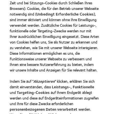
Förderer
Learn
(2013)
Zeit und bei Sitzungs-Cookies durch Schließen Ihres
more
Learn
Browsers). Cookies, die für den Betrieb unserer Webseite
about
more
notwendig sind (
Unbedingt Erforderliche Cookies
),
German
about
sind immer aktiviert und können ohne Ihre Einwilligung
Innovation
2019
Award'22
verwendet werden. Zusätzliche Cookies für Leistungs-,
BCLA
Industry
funktionelle oder Targeting-Zwecke werden nur mit
Award
Ihrer ausdrücklichen Einwilligung eingesetzt. Diese Arten
Winner
von Cookies helfen uns, Sie als Nutzer zu erkennen und
zu verstehen, wie Sie mit unserer Webseite interagieren.
Diese Informationen ermöglichen es uns, die
Funktionsweise unserer Webseite zu verbessern und
Unsere Produkte
Ihnen eine bessere Nutzererfahrung zu bieten, indem
Kontaktlinsentechnologie
wir unsere Inhalte und Anzeigen für Sie relevant halten.
Indem Sie auf "
Akzeptieren
" klicken, erklären Sie sich
Kontaktlinsenspezialisten - Suche
damit einverstanden, dass
Leistungs-, Funktionelle
und
Targeting-Cookies
auf Ihrem Endgerät ablegt
Kontaktlinsen und Sehvermögen
werden und diese auf Endgeräteinformationen zugreifen
Neuer Träger
und Ihre für diese Zwecke erforderlichen
personenbezogenen Daten verarbeitet
werden.
Erfahrener Träger