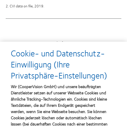
2. CVI data on file, 2019.
Auszeichnungen
Cookie- und Datenschutz-
Einwilligung (Ihre
Learn
Learn
Privatsphäre-Einstellungen)
more
more
about
about
Top-
Silmo
Wir (CooperVision GmbH) und unsere beauftragten
Arbeitgeber
d’Or-
Dienstleister setzen auf unserer Webseite Cookies und
Preis
ähnliche Tracking-Technologien ein. Cookies sind kleine
für
Learn
das
Textdateien, die auf Ihrem Endgerät gespeichert
Learn
more
beste
more
werden, wenn Sie eine Webseite besuchen. Sie können
about
Produkt
about
Cookies jederzeit löschen oder automatisch löschen
VDCO
mit
Spectaris
Young
lassen (bei dauerhaften Cookies nach einer bestimmten
MyDay™
Mitglied