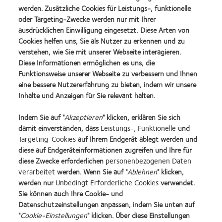
Erfahren Sie mehr über die Myopie im Kindesalter
werden. Zusätzliche Cookies für Leistungs-, funktionelle
oder Targeting-Zwecke werden nur mit Ihrer
ausdrücklichen Einwilligung eingesetzt. Diese Arten von
Cookies helfen uns, Sie als Nutzer zu erkennen und zu
Holden BA, et al. Global Prevalence of Myopia and High
verstehen, wie Sie mit unserer Webseite interagieren.
Myopia and Temporal Trends from 2000 through 2050,
Diese Informationen ermöglichen es uns, die
Ophthalmology, May 2016 Volume 123, Issue 5, Pages
Funktionsweise unserer Webseite zu verbessern und Ihnen
1036–1042
eine bessere Nutzererfahrung zu bieten, indem wir unsere
Inhalte und Anzeigen für Sie relevant halten.
Indem Sie auf "
Akzeptieren
" klicken, erklären Sie sich
Learn
Learn
Learn
Learn
Learn
damit einverstanden, dass
Leistungs-, Funktionelle
und
more
more
more
more
more
Targeting-Cookies
auf Ihrem Endgerät ablegt werden und
about
about
about
about
about
Learn
diese auf Endgeräteinformationen zugreifen und Ihre für
Top-
Silmo
VDCO
Spectaris
2019
more
diese Zwecke erforderlichen
personenbezogenen Daten
Arbeitgeber
d’Or-
Young
Mitglied
BCLA
about
verarbeitet
werden. Wenn Sie auf "
Ablehnen
" klicken,
Preis
Förderer
Industry
German
werden nur
Unbedingt Erforderliche Cookies
verwendet.
für
Award
Innovation
Sie können auch Ihre Cookie- und
das
Winner
Produktprogramm
Impressum
Award'22
Datenschutzeinstellungen anpassen, indem Sie unten auf
beste
Kontakt
Webseiten für
"
Cookie-Einstellungen
" klicken. Über diese Einstellungen
Produkt
Kontaktlinsenträger