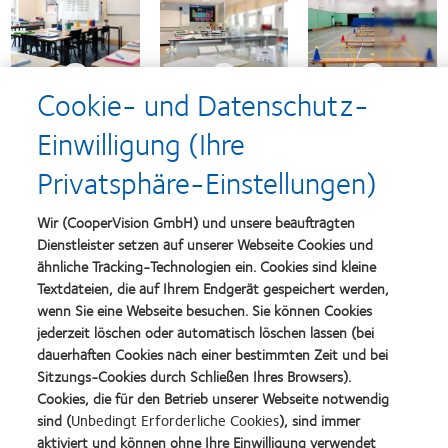
Cookie- und Datenschutz-
Einwilligung (Ihre
Privatsphäre-Einstellungen)
Dieser Simulator kann als
Kommunikationsunterstützung dazu
Wir (CooperVision GmbH) und unsere beauftragten
beitragen, den Eltern der Kinder zu zeigen,
Dienstleister setzen auf unserer Webseite Cookies und
wie sich eine unkorrigierte
ähnliche Tracking-Technologien ein. Cookies sind kleine
Sehbeeinträchtigung durch ein Fortschreiten
Textdateien, die auf Ihrem Endgerät gespeichert werden,
der Myopie bei den Kindern entwicklen kann.
wenn Sie eine Webseite besuchen. Sie können Cookies
jederzeit löschen oder automatisch löschen lassen (bei
dauerhaften Cookies nach einer bestimmten Zeit und bei
Sitzungs-Cookies durch Schließen Ihres Browsers).
Simulator starten
Cookies, die für den Betrieb unserer Webseite notwendig
sind (
Unbedingt Erforderliche Cookies
), sind immer
aktiviert und können ohne Ihre Einwilligung verwendet