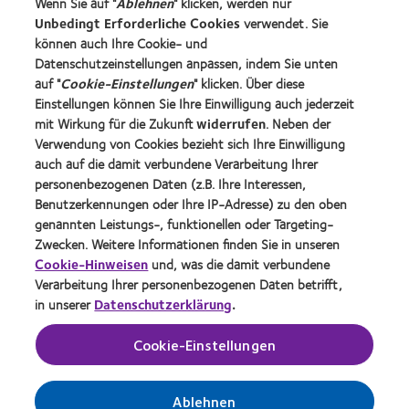
Wenn Sie auf "
Ablehnen
" klicken, werden nur
Blog
Unbedingt Erforderliche Cookies
verwendet. Sie
können auch Ihre Cookie- und
Datenschutzeinstellungen anpassen, indem Sie unten
Über CooperVision
auf "
Cookie-Einstellungen
" klicken. Über diese
Karriere
Einstellungen können Sie Ihre Einwilligung auch jederzeit
mit Wirkung für die Zukunft
widerrufen
. Neben der
News-Zentrum
Verwendung von Cookies bezieht sich Ihre Einwilligung
Kontakt
auch auf die damit verbundene Verarbeitung Ihrer
personenbezogenen Daten (z.B. Ihre Interessen,
Benutzerkennungen oder Ihre IP-Adresse) zu den oben
Legal
genannten Leistungs-, funktionellen oder Targeting-
Datenschutzrichtlinie
Zwecken. Weitere Informationen finden Sie in unseren
Cookie-Hinweise
Cookie-Hinweisen
und, was die damit verbundene
Verarbeitung Ihrer personenbezogenen Daten betrifft,
Nutzungsbedingungen
in unserer
Datenschutzerklärung
.
Impressum
Cookie-Einstellungen
Einwilligungspräferenzen verwalten
Ablehnen