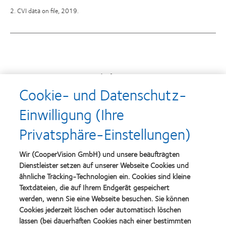
2. CVI data on file, 2019.
Auszeichnungen
Cookie- und Datenschutz-
Einwilligung (Ihre
Learn
Learn
Privatsphäre-Einstellungen)
more
more
about
about
Top-
Silmo
Wir (CooperVision GmbH) und unsere beauftragten
Arbeitgeber
d’Or-
Dienstleister setzen auf unserer Webseite Cookies und
Preis
ähnliche Tracking-Technologien ein. Cookies sind kleine
für
Learn
das
Textdateien, die auf Ihrem Endgerät gespeichert
Learn
more
beste
more
werden, wenn Sie eine Webseite besuchen. Sie können
about
Produkt
about
Cookies jederzeit löschen oder automatisch löschen
VDCO
mit
Spectaris
Young
lassen (bei dauerhaften Cookies nach einer bestimmten
MyDay™
Mitglied