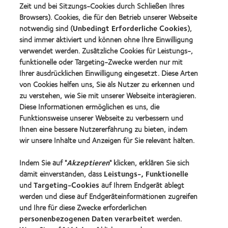
Förderer
Learn
(2013)
Zeit und bei Sitzungs-Cookies durch Schließen Ihres
more
Learn
Browsers). Cookies, die für den Betrieb unserer Webseite
about
more
notwendig sind (
Unbedingt Erforderliche Cookies
),
German
about
sind immer aktiviert und können ohne Ihre Einwilligung
Innovation
2019
Award'22
verwendet werden. Zusätzliche Cookies für Leistungs-,
BCLA
Industry
funktionelle oder Targeting-Zwecke werden nur mit
Award
Ihrer ausdrücklichen Einwilligung eingesetzt. Diese Arten
Winner
von Cookies helfen uns, Sie als Nutzer zu erkennen und
zu verstehen, wie Sie mit unserer Webseite interagieren.
Diese Informationen ermöglichen es uns, die
Funktionsweise unserer Webseite zu verbessern und
Unsere Produkte
Ihnen eine bessere Nutzererfahrung zu bieten, indem
Kontaktlinsentechnologie
wir unsere Inhalte und Anzeigen für Sie relevant halten.
Indem Sie auf "
Akzeptieren
" klicken, erklären Sie sich
Kontaktlinsenspezialisten - Suche
damit einverstanden, dass
Leistungs-, Funktionelle
und
Targeting-Cookies
auf Ihrem Endgerät ablegt
Kontaktlinsen und Sehvermögen
werden und diese auf Endgeräteinformationen zugreifen
Neuer Träger
und Ihre für diese Zwecke erforderlichen
personenbezogenen Daten verarbeitet
werden.
Erfahrener Träger