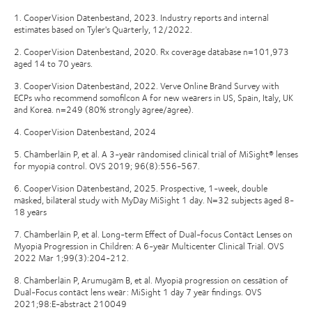
1. CooperVision Datenbestand, 2023. Industry reports and internal
estimates based on Tyler's Quarterly, 12/2022.
2. CooperVision Datenbestand, 2020. Rx coverage database n=101,973
aged 14 to 70 years.
3. CooperVision Datenbestand, 2022. Verve Online Brand Survey with
ECPs who recommend somofilcon A for new wearers in US, Spain, Italy, UK
and Korea. n=249 (80% strongly agree/agree).
4. CooperVision Datenbestand, 2024
5. Chamberlain P, et al. A 3-year randomised clinical trial of MiSight® lenses
for myopia control. OVS 2019; 96(8):556-567.
6. CooperVision Datenbestand, 2025. Prospective, 1-week, double
masked, bilateral study with MyDay MiSight 1 day. N=32 subjects aged 8-
18 years
7. Chamberlain P, et al. Long-term Effect of Dual-focus Contact Lenses on
Myopia Progression in Children: A 6-year Multicenter Clinical Trial. OVS
2022 Mar 1;99(3):204-212.
8. Chamberlain P, Arumugam B, et al. Myopia progression on cessation of
Dual-Focus contact lens wear: MiSight 1 day 7 year findings. OVS
2021;98:E-abstract 210049