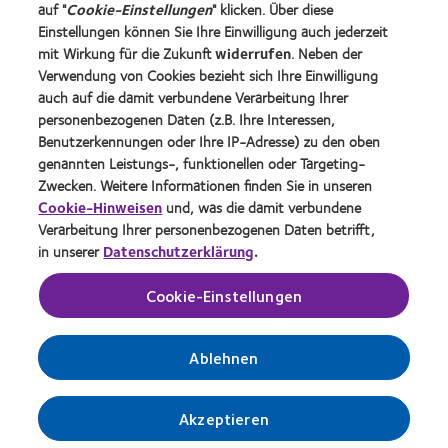
auf "
Cookie-Einstellungen
" klicken. Über diese
Karriere
Einstellungen können Sie Ihre Einwilligung auch jederzeit
mit Wirkung für die Zukunft
widerrufen
. Neben der
News-Zentrum
Verwendung von Cookies bezieht sich Ihre Einwilligung
Kontakt
auch auf die damit verbundene Verarbeitung Ihrer
personenbezogenen Daten (z.B. Ihre Interessen,
Benutzerkennungen oder Ihre IP-Adresse) zu den oben
Legal
genannten Leistungs-, funktionellen oder Targeting-
Datenschutzrichtlinie
Zwecken. Weitere Informationen finden Sie in unseren
Cookie-Hinweise
Cookie-Hinweisen
und, was die damit verbundene
Verarbeitung Ihrer personenbezogenen Daten betrifft,
Nutzungsbedingungen
in unserer
Datenschutzerklärung
.
Impressum
Cookie-Einstellungen
Einwilligungspräferenzen verwalten
Ablehnen
Akzeptieren
© 2026
CooperVision
|
Teil von
CooperCompanies