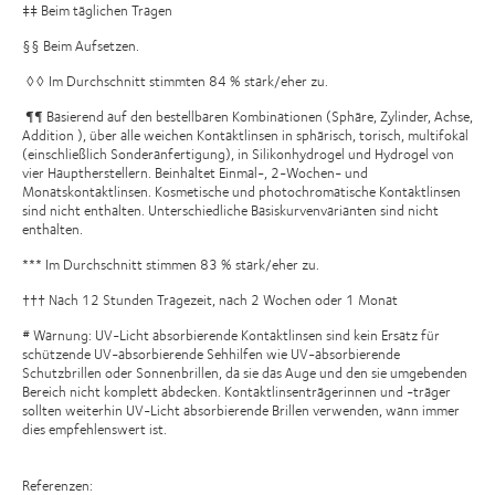
‡‡ Beim täglichen Tragen
§§ Beim Aufsetzen.
◊◊ Im Durchschnitt stimmten 84 % stark/eher zu.
¶¶ Basierend auf den bestellbaren Kombinationen (Sphäre, Zylinder, Achse,
Addition ), über alle weichen Kontaktlinsen in sphärisch, torisch, multifokal
(einschließlich Sonderanfertigung), in Silikonhydrogel und Hydrogel von
vier Hauptherstellern. Beinhaltet Einmal-, 2-Wochen- und
Monatskontaktlinsen. Kosmetische und photochromatische Kontaktlinsen
sind nicht enthalten. Unterschiedliche Basiskurvenvarianten sind nicht
enthalten.
*** Im Durchschnitt stimmen 83 % stark/eher zu.
††† Nach 12 Stunden Tragezeit, nach 2 Wochen oder 1 Monat
# Warnung: UV-Licht absorbierende Kontaktlinsen sind kein Ersatz für
schützende UV-absorbierende Sehhilfen wie UV-absorbierende
Schutzbrillen oder Sonnenbrillen, da sie das Auge und den sie umgebenden
Bereich nicht komplett abdecken. Kontaktlinsenträgerinnen und -träger
sollten weiterhin UV-Licht absorbierende Brillen verwenden, wann immer
dies empfehlenswert ist.
Referenzen: