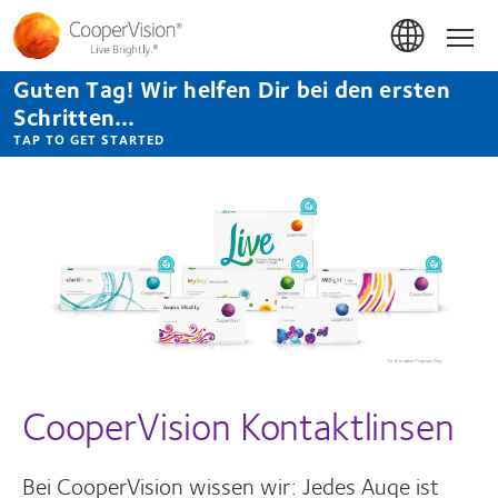
Direkt
zum
Hom
Inhalt
Guten Tag! Wir helfen Dir bei den ersten
Schritten...
TAP TO GET STARTED
CooperVision Kontaktlinsen
Bei CooperVision wissen wir: Jedes Auge ist