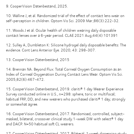
9. CooperVision Datenbestand, 2025.
10. Walline J, et al. Randomized trial of the effect of contact lens wear on
self-perception in children. Optom Vis Sci. 2009 Mar;86(3):222-32.
11. Woods J et al. Ocular health of children wearing daily disposable
contact lenses over a 6-year period. CLAE 2021 Aug;44(4):101391
12. Sulley A, Dumbleton K: Silicone hydrogel daily disposable benefits: The
evidence. Cont Lens Anterior Eye. 2020; 43: 298-307.
13. CooperVision Datenbestand, 2015
14. Brennan NA. Beyond Flux: Total Corneal Oxygen Consumption as an
Index of Corneal Oxygenation During Contact Lens Wear. Optom Vis Sci.
2005;82(6):467-472.
15. CooperVision Datenbestand, 2019. clariti® 1 day Wearer Experience
Survey conducted online in U.S., n=298: sphere, toric or multifocal;
habitual FRP, DD, and new wearers who purchased clariti® 1 day; strongly
or somewhat agree.
16. CooperVision Datenbestand, 2017. Randomised, controlled, subject-
masked, bilateral, crossover clinical study.1-week DW with select® 1 day
and DACP. N=50 habitual soft CL wearers.
17. CooperVision Datenbestand, 2017. Bilateral, 1-week dispensing study