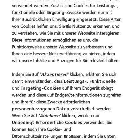
2019
Award'22
verwendet werden. Zusätzliche Cookies für Leistungs-,
BCLA
Industry
funktionelle oder Targeting-Zwecke werden nur mit
Award
Ihrer ausdrücklichen Einwilligung eingesetzt. Diese Arten
Winner
von Cookies helfen uns, Sie als Nutzer zu erkennen und
zu verstehen, wie Sie mit unserer Webseite interagieren.
Diese Informationen ermöglichen es uns, die
Funktionsweise unserer Webseite zu verbessern und
Unsere Produkte
Ihnen eine bessere Nutzererfahrung zu bieten, indem
Kontaktlinsentechnologie
wir unsere Inhalte und Anzeigen für Sie relevant halten.
Indem Sie auf "
Akzeptieren
" klicken, erklären Sie sich
Kontaktlinsenspezialisten - Suche
damit einverstanden, dass
Leistungs-, Funktionelle
und
Targeting-Cookies
auf Ihrem Endgerät ablegt
Kontaktlinsen und Sehvermögen
werden und diese auf Endgeräteinformationen zugreifen
Neuer Träger
und Ihre für diese Zwecke erforderlichen
personenbezogenen Daten verarbeitet
werden.
Erfahrener Träger
Wenn Sie auf "
Ablehnen
" klicken, werden nur
Blog
Unbedingt Erforderliche Cookies
verwendet. Sie
können auch Ihre Cookie- und
Datenschutzeinstellungen anpassen, indem Sie unten
Über CooperVision