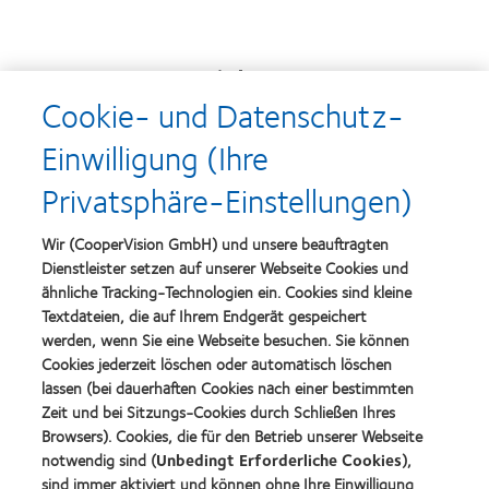
Auszeichnungen
Cookie- und Datenschutz-
Einwilligung (Ihre
Learn
Learn
Privatsphäre-Einstellungen)
more
more
about
about
Top-
Silmo
Wir (CooperVision GmbH) und unsere beauftragten
Arbeitgeber
d’Or-
Dienstleister setzen auf unserer Webseite Cookies und
Preis
ähnliche Tracking-Technologien ein. Cookies sind kleine
für
Learn
das
Textdateien, die auf Ihrem Endgerät gespeichert
Learn
more
beste
more
werden, wenn Sie eine Webseite besuchen. Sie können
about
Produkt
about
Cookies jederzeit löschen oder automatisch löschen
VDCO
mit
Spectaris
Young
lassen (bei dauerhaften Cookies nach einer bestimmten
MyDay™
Mitglied
Förderer
Learn
(2013)
Zeit und bei Sitzungs-Cookies durch Schließen Ihres
more
Learn
Browsers). Cookies, die für den Betrieb unserer Webseite
about
more
notwendig sind (
Unbedingt Erforderliche Cookies
),
German
about
sind immer aktiviert und können ohne Ihre Einwilligung
Innovation