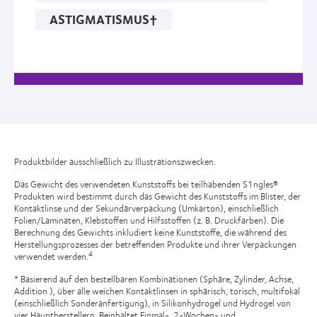
ASTIGMATISMUS†
Produktbilder ausschließlich zu Illustrationszwecken.
Das Gewicht des verwendeten Kunststoffs bei teilhabenden S1ngles®
Produkten wird bestimmt durch das Gewicht des Kunststoffs im Blister, der
Kontaktlinse und der Sekundärverpackung (Umkarton), einschließlich
Folien/Laminaten, Klebstoffen und Hilfsstoffen (z. B. Druckfarben). Die
Berechnung des Gewichts inkludiert keine Kunststoffe, die während des
Herstellungsprozesses der betreffenden Produkte und ihrer Verpackungen
4
verwendet werden.
* Basierend auf den bestellbaren Kombinationen (Sphäre, Zylinder, Achse,
Addition ), über alle weichen Kontaktlinsen in sphärisch, torisch, multifokal
(einschließlich Sonderanfertigung), in Silikonhydrogel und Hydrogel von
vier Hauptherstellern. Beinhaltet Einmal-, 2-Wochen- und