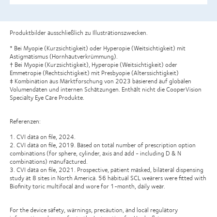
Produktbilder ausschließlich zu Illustrationszwecken.
* Bei Myopie (Kurzsichtigkeit) oder Hyperopie (Weitsichtigkeit) mit
Astigmatismus (Hornhautverkrümmung).
† Bei Myopie (Kurzsichtigkeit), Hyperopie (Weitsichtigkeit) oder
Emmetropie (Rechtsichtigkeit) mit Presbyopie (Alterssichtigkeit)
‡ Kombination aus Marktforschung von 2023 basierend auf globalen
Volumendaten und internen Schätzungen. Enthält nicht die CooperVision
Specialty Eye Care Produkte.
Referenzen:
1. CVI data on file, 2024.
2. CVI data on file, 2019. Based on total number of prescription option
combinations (for sphere, cylinder, axis and add - including D & N
combinations) manufactured.
3. CVI data on file, 2021. Prospective, patient masked, bilateral dispensing
study at 8 sites in North America. 56 habitual SCL wearers were fitted with
Biofinity toric multifocal and wore for 1-month, daily wear.
For the device safety, warnings, precaution, and local regulatory