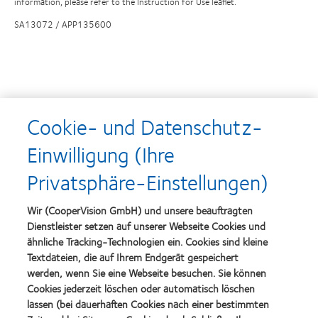
information, please refer to the Instruction for Use leaflet.
SA13072 / APP135600
Auszeichnungen
Cookie- und Datenschutz-
Einwilligung (Ihre
Learn
Learn
Privatsphäre-Einstellungen)
more
more
about
about
Top-
Silmo
Wir (CooperVision GmbH) und unsere beauftragten
Arbeitgeber
d’Or-
Dienstleister setzen auf unserer Webseite Cookies und
Preis
ähnliche Tracking-Technologien ein. Cookies sind kleine
für
Learn
das
Textdateien, die auf Ihrem Endgerät gespeichert
Learn
more
beste
more
werden, wenn Sie eine Webseite besuchen. Sie können
about
Produkt
about
Cookies jederzeit löschen oder automatisch löschen
VDCO
mit
Spectaris
Young
lassen (bei dauerhaften Cookies nach einer bestimmten
MyDay™
Mitglied
Förderer
Learn