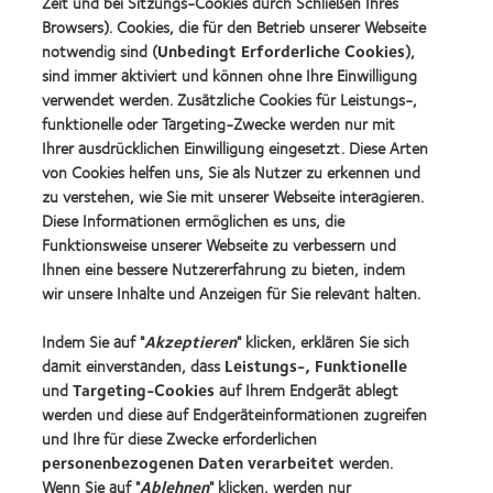
(2013)
Zeit und bei Sitzungs-Cookies durch Schließen Ihres
more
Learn
Browsers). Cookies, die für den Betrieb unserer Webseite
about
more
notwendig sind (
Unbedingt Erforderliche Cookies
),
German
about
sind immer aktiviert und können ohne Ihre Einwilligung
Innovation
2019
Award'22
verwendet werden. Zusätzliche Cookies für Leistungs-,
BCLA
funktionelle oder Targeting-Zwecke werden nur mit
Industry
Award
Ihrer ausdrücklichen Einwilligung eingesetzt. Diese Arten
Winner
von Cookies helfen uns, Sie als Nutzer zu erkennen und
zu verstehen, wie Sie mit unserer Webseite interagieren.
Diese Informationen ermöglichen es uns, die
Funktionsweise unserer Webseite zu verbessern und
Unsere Produkte
Ihnen eine bessere Nutzererfahrung zu bieten, indem
Kontaktlinsentechnologie
wir unsere Inhalte und Anzeigen für Sie relevant halten.
Indem Sie auf "
Akzeptieren
" klicken, erklären Sie sich
Kontaktlinsenspezialisten - Suche
damit einverstanden, dass
Leistungs-, Funktionelle
und
Targeting-Cookies
auf Ihrem Endgerät ablegt
Kontaktlinsen und Sehvermögen
werden und diese auf Endgeräteinformationen zugreifen
Neuer Träger
und Ihre für diese Zwecke erforderlichen
personenbezogenen Daten verarbeitet
werden.
Erfahrener Träger
Wenn Sie auf "
Ablehnen
" klicken, werden nur