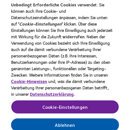
Blog
Unbedingt Erforderliche Cookies
verwendet. Sie
können auch Ihre Cookie- und
Datenschutzeinstellungen anpassen, indem Sie unten
Über CooperVision
auf "
Cookie-Einstellungen
" klicken. Über diese
Karriere
Einstellungen können Sie Ihre Einwilligung auch jederzeit
mit Wirkung für die Zukunft
widerrufen
. Neben der
News-Zentrum
Verwendung von Cookies bezieht sich Ihre Einwilligung
Kontakt
auch auf die damit verbundene Verarbeitung Ihrer
personenbezogenen Daten (z.B. Ihre Interessen,
Benutzerkennungen oder Ihre IP-Adresse) zu den oben
Legal
genannten Leistungs-, funktionellen oder Targeting-
Datenschutzrichtlinie
Zwecken. Weitere Informationen finden Sie in unseren
Cookie-Hinweise
Cookie-Hinweisen
und, was die damit verbundene
Verarbeitung Ihrer personenbezogenen Daten betrifft,
Nutzungsbedingungen
in unserer
Datenschutzerklärung
.
Cookie-Einstellungen
Impressum
Einwilligungspräferenzen verwalten
Ablehnen