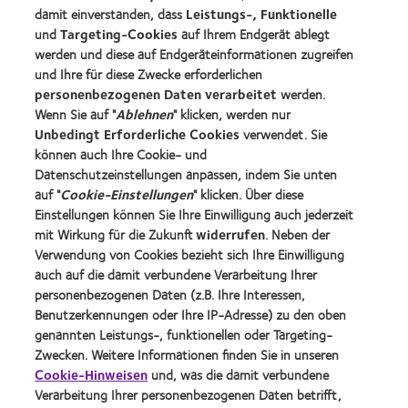
Kontaktlinsenspezialisten - Suche
damit einverstanden, dass
Leistungs-, Funktionelle
und
Targeting-Cookies
auf Ihrem Endgerät ablegt
Kontaktlinsen und Sehvermögen
werden und diese auf Endgeräteinformationen zugreifen
Neuer Träger
und Ihre für diese Zwecke erforderlichen
personenbezogenen Daten verarbeitet
werden.
Erfahrener Träger
Wenn Sie auf "
Ablehnen
" klicken, werden nur
Blog
Unbedingt Erforderliche Cookies
verwendet. Sie
können auch Ihre Cookie- und
Datenschutzeinstellungen anpassen, indem Sie unten
Über CooperVision
auf "
Cookie-Einstellungen
" klicken. Über diese
Karriere
Einstellungen können Sie Ihre Einwilligung auch jederzeit
mit Wirkung für die Zukunft
widerrufen
. Neben der
News-Zentrum
Verwendung von Cookies bezieht sich Ihre Einwilligung
Kontakt
auch auf die damit verbundene Verarbeitung Ihrer
personenbezogenen Daten (z.B. Ihre Interessen,
Benutzerkennungen oder Ihre IP-Adresse) zu den oben
Legal
genannten Leistungs-, funktionellen oder Targeting-
Datenschutzrichtlinie
Zwecken. Weitere Informationen finden Sie in unseren
Cookie-Hinweise
Cookie-Hinweisen
und, was die damit verbundene
Verarbeitung Ihrer personenbezogenen Daten betrifft,
Nutzungsbedingungen