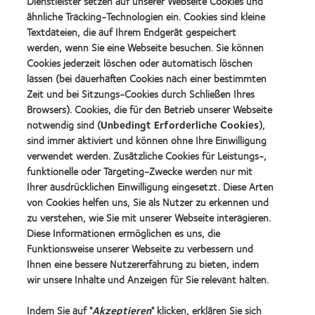
Dienstleister setzen auf unserer Webseite Cookies und
Preis
ähnliche Tracking-Technologien ein. Cookies sind kleine
für
Learn
das
Textdateien, die auf Ihrem Endgerät gespeichert
Learn
more
beste
more
werden, wenn Sie eine Webseite besuchen. Sie können
about
Produkt
about
Cookies jederzeit löschen oder automatisch löschen
VDCO
mit
Spectaris
Young
lassen (bei dauerhaften Cookies nach einer bestimmten
MyDay™
Mitglied
Förderer
Learn
Zeit und bei Sitzungs-Cookies durch Schließen Ihres
(2013)
more
Learn
Browsers). Cookies, die für den Betrieb unserer Webseite
about
more
notwendig sind (
Unbedingt Erforderliche Cookies
),
German
about
sind immer aktiviert und können ohne Ihre Einwilligung
Innovation
2019
Award'22
verwendet werden. Zusätzliche Cookies für Leistungs-,
BCLA
funktionelle oder Targeting-Zwecke werden nur mit
Industry
Award
Ihrer ausdrücklichen Einwilligung eingesetzt. Diese Arten
Winner
von Cookies helfen uns, Sie als Nutzer zu erkennen und
zu verstehen, wie Sie mit unserer Webseite interagieren.
Diese Informationen ermöglichen es uns, die
Funktionsweise unserer Webseite zu verbessern und
Unsere Produkte
Ihnen eine bessere Nutzererfahrung zu bieten, indem
Kontaktlinsentechnologie
wir unsere Inhalte und Anzeigen für Sie relevant halten.
Indem Sie auf "
Akzeptieren
" klicken, erklären Sie sich