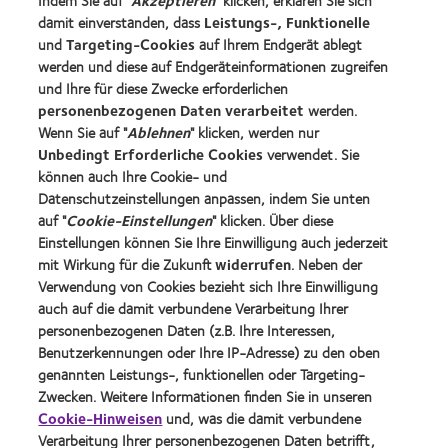
Indem Sie auf "
Akzeptieren
" klicken, erklären Sie sich
Kontaktlinsenspezialisten - Suche
damit einverstanden, dass
Leistungs-, Funktionelle
und
Targeting-Cookies
auf Ihrem Endgerät ablegt
Kontaktlinsen und Sehvermögen
werden und diese auf Endgeräteinformationen zugreifen
Neuer Träger
und Ihre für diese Zwecke erforderlichen
personenbezogenen Daten verarbeitet
werden.
Erfahrener Träger
Wenn Sie auf "
Ablehnen
" klicken, werden nur
Blog
Unbedingt Erforderliche Cookies
verwendet. Sie
können auch Ihre Cookie- und
Datenschutzeinstellungen anpassen, indem Sie unten
Über CooperVision
auf "
Cookie-Einstellungen
" klicken. Über diese
Karriere
Einstellungen können Sie Ihre Einwilligung auch jederzeit
mit Wirkung für die Zukunft
widerrufen
. Neben der
News-Zentrum
Verwendung von Cookies bezieht sich Ihre Einwilligung
Kontakt
auch auf die damit verbundene Verarbeitung Ihrer
personenbezogenen Daten (z.B. Ihre Interessen,
Benutzerkennungen oder Ihre IP-Adresse) zu den oben
Legal
genannten Leistungs-, funktionellen oder Targeting-
Datenschutzrichtlinie
Zwecken. Weitere Informationen finden Sie in unseren
Cookie-Hinweise
Cookie-Hinweisen
und, was die damit verbundene
Verarbeitung Ihrer personenbezogenen Daten betrifft,
Nutzungsbedingungen