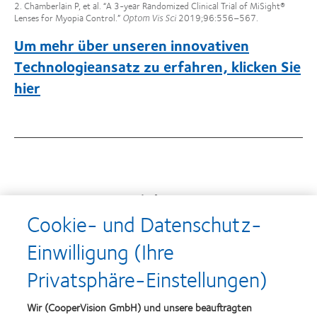
2. Chamberlain P, et al. “A 3-year Randomized Clinical Trial of MiSight®
Lenses for Myopia Control.”
Optom Vis Sci
2019;96:556–567.
Um mehr über unseren innovativen
Technologieansatz zu erfahren, klicken Sie
hier
Auszeichnungen
Cookie- und Datenschutz-
Einwilligung (Ihre
Learn
Learn
Privatsphäre-Einstellungen)
more
more
about
about
Top-
Silmo
Wir (CooperVision GmbH) und unsere beauftragten
Arbeitgeber
d’Or-