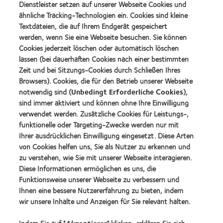
Dienstleister setzen auf unserer Webseite Cookies und
Preis
ähnliche Tracking-Technologien ein. Cookies sind kleine
für
Learn
das
Textdateien, die auf Ihrem Endgerät gespeichert
Learn
more
beste
more
werden, wenn Sie eine Webseite besuchen. Sie können
about
Produkt
about
Cookies jederzeit löschen oder automatisch löschen
VDCO
mit
Spectaris
Young
lassen (bei dauerhaften Cookies nach einer bestimmten
MyDay™
Mitglied
Förderer
Learn
(2013)
Zeit und bei Sitzungs-Cookies durch Schließen Ihres
more
Learn
Browsers). Cookies, die für den Betrieb unserer Webseite
about
more
notwendig sind (
Unbedingt Erforderliche Cookies
),
German
about
sind immer aktiviert und können ohne Ihre Einwilligung
Innovation
2019
Award'22
verwendet werden. Zusätzliche Cookies für Leistungs-,
BCLA
Industry
funktionelle oder Targeting-Zwecke werden nur mit
Award
Ihrer ausdrücklichen Einwilligung eingesetzt. Diese Arten
Winner
von Cookies helfen uns, Sie als Nutzer zu erkennen und
zu verstehen, wie Sie mit unserer Webseite interagieren.
Diese Informationen ermöglichen es uns, die
Funktionsweise unserer Webseite zu verbessern und
Unsere Produkte
Ihnen eine bessere Nutzererfahrung zu bieten, indem
Kontaktlinsentechnologie
wir unsere Inhalte und Anzeigen für Sie relevant halten.