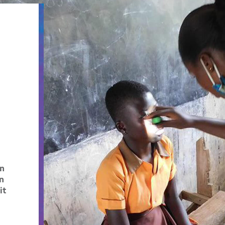
n
n
it