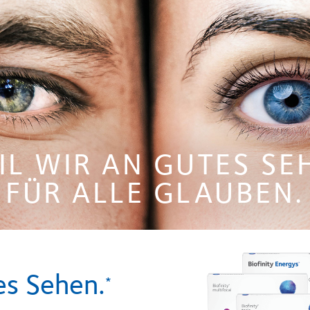
IL WIR AN GUTES SE
FÜR ALLE GLAUBEN
.
es Sehen.
*