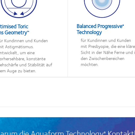
Balanced Progressive
timised Toric
®
Technology
ns Geometry
™
für Kundinnen und Kunden
ür Kundinnen und Kunden
mit Presbyopie, die eine klar
it Astigmatismus.
Sicht in der Nähe Ferne und 
ntwickelt, um eine
den Zwischenbereichen
orhersehbare, konstante
möchten.
ehschärfe und Stabilität auf
em Auge zu bieten.
warum die Aquaform Technology
Kontaktl
®