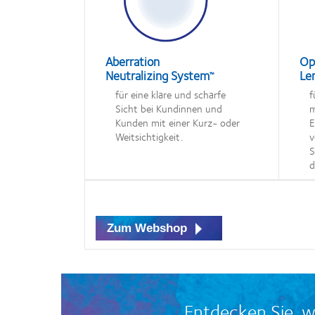
Aberration
Op
Neutralizing System
Le
™
für eine klare und scharfe
f
Sicht bei Kundinnen und
m
Kunden mit einer Kurz- oder
E
Weitsichtigkeit.
v
S
d
Zum Webshop
Entdecken Sie, 