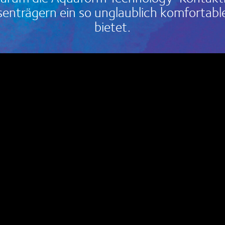
senträgern ein so unglaublich komfortable
bietet.