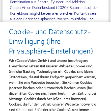
Kombination aus Sphäre, Zylinder und Addition.
CooperVision Datenbestand (2020). Basierend auf den
Korrektionsmöglichkeiten aller weichen Kontaktlinsen
aus den Bereichen sphärisch, torisch, multifokal und
torisch-multifokal, die als SiHy und Hydrogel erhältlich
Cookie- und Datenschutz-
sind und von den vier Hauptherstellern in
Großbritannien, Deutschland, Italien und Frankreich als
Einwilligung (Ihre
Lager- oder Made-to-order-Linsen angeboten werden.
Kosmetische und photochromatische Kontaktlinsen sind
Privatsphäre-Einstellungen)
nicht enthalten. Mehrere Basiskurvenvarianten sind
nicht berücksichtigt.
Wir (CooperVision GmbH) und unsere beauftragten
Dienstleister setzen auf unserer Webseite Cookies und
1. Momeni-Moghaddam H, Naroo SA, Askarizadeh F,
ähnliche Tracking-Technologien ein. Cookies sind kleine
Tahmasebi F. Comparison of fitting of the different soft
Textdateien, die auf Ihrem Endgerät gespeichert werden,
toric contact lenses. Cont Lens Anterior Eye.
wenn Sie eine Webseite besuchen. Sie können Cookies
2014;37:346-350 Study lenses: PureVision™ Toric, AIR
jederzeit löschen oder automatisch löschen lassen (bei
OPTIX® for Astigmatism, Biofinity® toric, ACUVUE®
dauerhaften Cookies nach einer bestimmten Zeit und bei
Advance for Astigmatism and Proclear® Toric. 2.
Sitzungs-Cookies durch Schließen Ihres Browsers).
_CooperVision Datenbestand 2014. Klinische
Cookies, die für den Betrieb unserer Webseite notwendig
Bewertung der Biofinity® toric im Vergleich zur AIR
sind (
Unbedingt Erforderliche Cookies
), sind immer