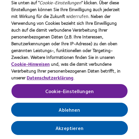
Preis
Förderer
Industry
Sie unten auf "
Cookie-Einstellungen
" klicken. Über diese
German
für
Award
Einstellungen können Sie Ihre Einwilligung auch jederzeit
Innovation
das
Winner
Produktprogramm
Impressum
Award'22
mit Wirkung für die Zukunft
widerrufen
. Neben der
beste
Kontakt
Webseiten für
Verwendung von Cookies bezieht sich Ihre Einwilligung
Produkt
Kontaktlinsenträger
auch auf die damit verbundene Verarbeitung Ihrer
Allgemeine
mit
Geschäftsbedingungen (AGB)
CL-Portal
personenbezogenen Daten (z.B. Ihre Interessen,
MyDay™
Benutzerkennungen oder Ihre IP-Adresse) zu den oben
Datenschutzrichtlinie
Einwilligungspräferenzen
(2013)
verwalten
genannten Leistungs-, funktionellen oder Targeting-
Nutzungsbedingungen
Zwecken. Weitere Informationen finden Sie in unseren
Informationen zur neuen EU-
Cookie Richtlinien
Medizinprodukteverordnung
Cookie-Hinweisen
und, was die damit verbundene
Verarbeitung Ihrer personenbezogenen Daten betrifft, in
unserer
Datenschutzerklärung
.
Anmelden
Cookie-Einstellungen
Deutschland (Germany)
Ablehnen
© 2026
CooperVision
|
Akzeptieren
Teil von
CooperCompanies