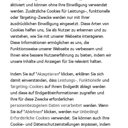
OPTIX® for Astigmatism Kontaktlinsen über einen
aktiviert und können ohne Ihre Einwilligung verwendet
Monat der Tragezeit. 3_. CooperVision Datenbestand
werden. Zusätzliche Cookies für Leistungs-, funktionelle
oder Targeting-Zwecke werden nur mit Ihrer
2014. Klinische Bewertung der Biofinity® toric im
ausdrücklichen Einwilligung eingesetzt. Diese Arten von
Vergleich zur ULTRA® for Astigmatism über einen
Cookies helfen uns, Sie als Nutzer zu erkennen und zu
Monat der Tragezeit. 4. CooperVision Datenbestand
verstehen, wie Sie mit unserer Webseite interagieren.
2011. Klinische Bewertung der Biofinity® multifocal im
Diese Informationen ermöglichen es uns, die
Vergleich zur ACUVUE®
Funktionsweise unserer Webseite zu verbessern und
Oasys for Presbyopia, AIR OPTIX® for Presbyopia und
Ihnen eine bessere Nutzererfahrung zu bieten, indem wir
PureVision® Multi-Focal.
unsere Inhalte und Anzeigen für Sie relevant halten.
Indem Sie auf "
Akzeptieren
" klicken, erklären Sie sich
damit einverstanden, dass
Leistungs-, Funktionelle
und
Targeting-Cookies
auf Ihrem Endgerät ablegt werden
und diese auf Endgeräteinformationen zugreifen und
Ihre für diese Zwecke erforderlichen
Learn
Learn
Learn
Learn
Learn
personenbezogenen Daten verarbeitet
werden. Wenn
more
more
more
more
more
Sie auf "
Ablehnen
" klicken, werden nur
Unbedingt
about
about
about
about
about
Learn
Erforderliche Cookies
verwendet. Sie können auch Ihre
Top-
Silmo
VDCO
Spectaris
2019
more
Cookie- und Datenschutzeinstellungen anpassen, indem
Arbeitgeber
d’Or-
Young
Mitglied
BCLA
about