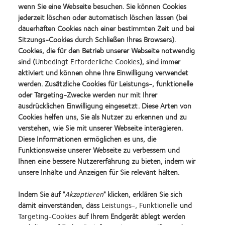
Sollten Sie weitere Rückfragen zu diesem Thema haben, möchten wir Sie
wenn Sie eine Webseite besuchen. Sie können Cookies
gerne an die
ZVA-Landesinnungsverbände
verweisen.
jederzeit löschen oder automatisch löschen lassen (bei
dauerhaften Cookies nach einer bestimmten Zeit und bei
Wir stellen Ihnen gern die folgenden Informationen zur Verfügung:
Sitzungs-Cookies durch Schließen Ihres Browsers).
Cookies, die für den Betrieb unserer Webseite notwendig
Was sich für Kunden ändert
sind (
Unbedingt Erforderliche Cookies
), sind immer
aktiviert und können ohne Ihre Einwilligung verwendet
Statement zu UDI Codes
werden. Zusätzliche Cookies für Leistungs-, funktionelle
oder Targeting-Zwecke werden nur mit Ihrer
ausdrücklichen Einwilligung eingesetzt. Diese Arten von
Sollten Sie weitere Fragen haben, kontaktieren Sie bitte Ihren Coopervision
Cookies helfen uns, Sie als Nutzer zu erkennen und zu
Gebietsleiter oder Ihre Gebietsleiterin. Auch unser Customer Service ist für
verstehen, wie Sie mit unserer Webseite interagieren.
Sie Montag bis Freitag von 8.30 bis 18.00 Uhr da:
Diese Informationen ermöglichen es uns, die
Funktionsweise unserer Webseite zu verbessern und
Telefon Deutschland:
+49 6071 305-100
Ihnen eine bessere Nutzererfahrung zu bieten, indem wir
unsere Inhalte und Anzeigen für Sie relevant halten.
Telefon Österreich:
+43 1 310 12-50
Indem Sie auf "
Akzeptieren
" klicken, erklären Sie sich
Herzliche Grüße,
damit einverstanden, dass
Leistungs-, Funktionelle
und
Targeting-Cookies
auf Ihrem Endgerät ablegt werden
Ihr CooperVision Team