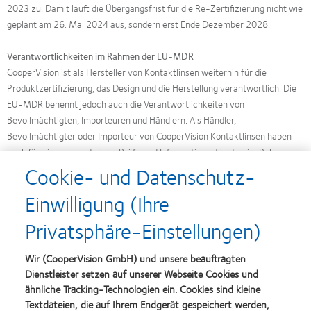
2023 zu. Damit läuft die Übergangsfrist für die Re-Zertifizierung nicht wie
geplant am 26. Mai 2024 aus, sondern erst Ende Dezember 2028.
Verantwortlichkeiten im Rahmen der EU-MDR
CooperVision ist als Hersteller von Kontaktlinsen weiterhin für die
Produktzertifizierung, das Design und die Herstellung verantwortlich. Die
EU-MDR benennt jedoch auch die Verantwortlichkeiten von
Bevollmächtigten, Importeuren und Händlern. Als Händler,
Bevollmächtigter oder Importeur von CooperVision Kontaktlinsen haben
auch Sie eigene gesetzliche Prüf- und Informationspflichten im Rahmen
der EU-MDR. Einen guten Überblick gibt der Leitfaden zum
Cookie- und Datenschutz-
Medizinprodukterecht des ZVA, den Sie auf der Website des Verbandes
Einwilligung (Ihre
herunterladen können, und der Sie über die relevanten Details informiert
und Ihnen konkrete Hilfestellung bei den zu berücksichtigenden
Privatsphäre-Einstellungen)
Händlerpflichten gibt.
Wir (CooperVision GmbH) und unsere beauftragten
Bitte beachten Sie:
Zum 1. Oktober 2024 ändern wir das Vorgehen
Dienstleister setzen auf unserer Webseite Cookies und
bei dem Versand unserer Gebrauchsanweisungen.
HIER
erfahren
ähnliche Tracking-Technologien ein. Cookies sind kleine
Sie mehr.
Textdateien, die auf Ihrem Endgerät gespeichert werden,