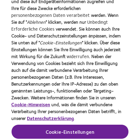
und diese auf Endgeräteinformationen zugreifen und
Ihre für diese Zwecke erforderlichen
Learn
Learn
Learn
Learn
Learn
personenbezogenen Daten verarbeitet
werden. Wenn
more
more
more
more
more
Sie auf "
Ablehnen
" klicken, werden nur
Unbedingt
about
about
about
about
about
Learn
Erforderliche Cookies
verwendet. Sie können auch Ihre
Top-
Silmo
VDCO
Spectaris
2019
more
Cookie- und Datenschutzeinstellungen anpassen, indem
Arbeitgeber
d’Or-
Young
Mitglied
BCLA
about
Preis
Förderer
Industry
Sie unten auf "
Cookie-Einstellungen
" klicken. Über diese
German
für
Award
Einstellungen können Sie Ihre Einwilligung auch jederzeit
Innovation
das
Winner
Produktprogramm
Impressum
Award'22
mit Wirkung für die Zukunft
widerrufen
. Neben der
beste
Kontakt
Webseiten für
Verwendung von Cookies bezieht sich Ihre Einwilligung
Produkt
Kontaktlinsenträger
auch auf die damit verbundene Verarbeitung Ihrer
Allgemeine
mit
Geschäftsbedingungen (AGB)
CL-Portal
personenbezogenen Daten (z.B. Ihre Interessen,
MyDay™
Benutzerkennungen oder Ihre IP-Adresse) zu den oben
Datenschutzrichtlinie
Einwilligungspräferenzen
(2013)
verwalten
genannten Leistungs-, funktionellen oder Targeting-
Nutzungsbedingungen
Zwecken. Weitere Informationen finden Sie in unseren
Informationen zur neuen EU-
Cookie Richtlinien
Medizinprodukteverordnung
Cookie-Hinweisen
und, was die damit verbundene
Verarbeitung Ihrer personenbezogenen Daten betrifft, in
unserer
Datenschutzerklärung
.
Anmelden
Cookie-Einstellungen