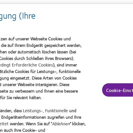
gung (Ihre
tzen auf unserer Webseite Cookies und
, die auf Ihrem Endgerät gespeichert werden,
chen oder automatisch löschen lassen (bei
ookies durch Schließen Ihres Browsers).
dingt Erforderliche Cookies
), sind immer
tzliche Cookies für Leistungs-, funktionelle
igung eingesetzt. Diese Arten von Cookies
t unserer Webseite interagieren. Diese
Cookie-Eins
eite zu verbessern und Ihnen eine bessere
ür Sie relevant halten.
standen, dass
Leistungs-, Funktionelle
und
 Endgeräteinformationen zugreifen und Ihre
Learn
Learn
eitet
werden. Wenn Sie auf "
Ablehnen
" klicken,
more
more
n auch Ihre Cookie- und
about
about