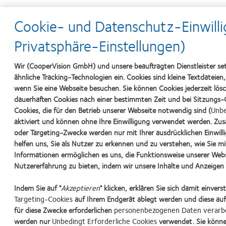
Cookie- und Datenschutz-Einwilli
Seminardauer:
Privatsphäre-Einstellungen)
1 Tag
Wir (CooperVision GmbH) und unsere beauftragten Dienstleister se
Teilnahmegebühr:
ähnliche Tracking-Technologien ein. Cookies sind kleine Textdateien
wenn Sie eine Webseite besuchen. Sie können Cookies jederzeit lös
dauerhaften Cookies nach einer bestimmten Zeit und bei Sitzungs-C
130,00 € (inkl. Verpflegung)
Cookies, die für den Betrieb unserer Webseite notwendig sind (
Unbe
aktiviert und können ohne Ihre Einwilligung verwendet werden. Zusä
Max. Teilnehmerzahl:
oder Targeting-Zwecke werden nur mit Ihrer ausdrücklichen Einwill
helfen uns, Sie als Nutzer zu erkennen und zu verstehen, wie Sie mi
12 Personen (Mindestteilnehmerzahl: 6)
Informationen ermöglichen es uns, die Funktionsweise unserer Webs
Nutzererfahrung zu bieten, indem wir unsere Inhalte und Anzeigen f
Indem Sie auf "
Akzeptieren
" klicken, erklären Sie sich damit einver
Targeting-Cookies
auf Ihrem Endgerät ablegt werden und diese auf
Learn
Learn
Learn
Learn
für diese Zwecke erforderlichen
personenbezogenen Daten verarb
more
more
more
more
werden nur
Unbedingt Erforderliche Cookies
verwendet. Sie könne
about
about
about
about