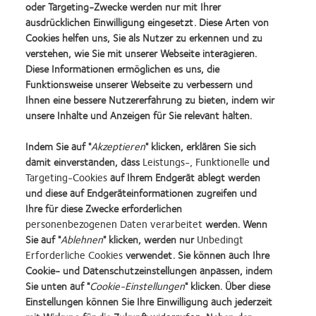
oder Targeting-Zwecke werden nur mit Ihrer
ausdrücklichen Einwilligung eingesetzt. Diese Arten von
Cookies helfen uns, Sie als Nutzer zu erkennen und zu
verstehen, wie Sie mit unserer Webseite interagieren.
Diese Informationen ermöglichen es uns, die
Funktionsweise unserer Webseite zu verbessern und
Ihnen eine bessere Nutzererfahrung zu bieten, indem wir
unsere Inhalte und Anzeigen für Sie relevant halten.
Kategorien
Indem Sie auf "
Akzeptieren
" klicken, erklären Sie sich
Myopie Management
damit einverstanden, dass
Leistungs-, Funktionelle
und
Nicht kategorisiert
Targeting-Cookies
auf Ihrem Endgerät ablegt werden
und diese auf Endgeräteinformationen zugreifen und
Ihre für diese Zwecke erforderlichen
Learn
Learn
Learn
Learn
Learn
personenbezogenen Daten verarbeitet
werden. Wenn
more
more
more
more
more
Sie auf "
Ablehnen
" klicken, werden nur
Unbedingt
about
about
about
about
about
Learn
Erforderliche Cookies
verwendet. Sie können auch Ihre
Top-
Silmo
VDCO
Spectaris
2019
more
Cookie- und Datenschutzeinstellungen anpassen, indem
Arbeitgeber
d’Or-
Young
Mitglied
BCLA
about
Preis
Förderer
Industry
Sie unten auf "
Cookie-Einstellungen
" klicken. Über diese
German
für
Award
Einstellungen können Sie Ihre Einwilligung auch jederzeit
Innovation
das
Winner
Produktprogramm
Impressum
Award'22