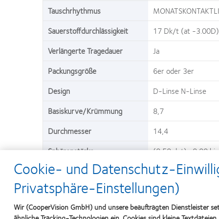
Tauschrhythmus
MONATSKONTAKTLI
Sauerstoffdurchlässigkeit
17 Dk/t (at -3.00D)
Verlängerte Tragedauer
Ja
Packungsgröße
6er oder 3er
Design
D-Linse N-Linse
Basiskurve/Krümmung
8,7
Durchmesser
14,4
Sphärenstärke
(0,50 dpt) -8,00 bi
(0,25 dpt) -6,50 bis
Cookie- und Datenschutz-Einwilli
(0,25 dpt) +0.25 bi
Privatsphäre-Einstellungen)
Wir (CooperVision GmbH) und unsere beauftragten Dienstleister se
ähnliche Tracking-Technologien ein. Cookies sind kleine Textdateien