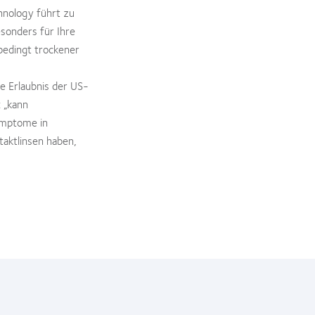
hnology führt zu
esonders für Ihre
bedingt trockener
die Erlaubnis der US-
 „kann
ymptome in
aktlinsen haben,