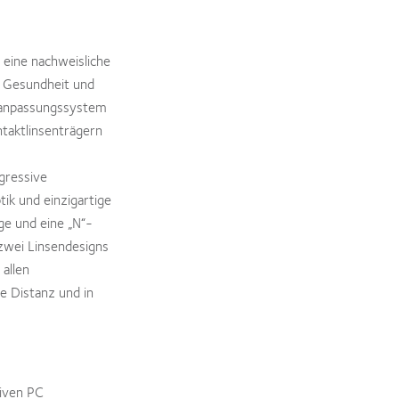
 eine nachweisliche
, Gesundheit und
enanpassungssystem
taktlinsenträgern
gressive
ik und einzigartige
e und eine „N“-
 zwei Linsendesigns
allen
e Distanz und in
siven PC