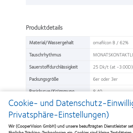
Produktdetails
Material/Wassergehalt
omafilcon B / 62%
Tauschrhythmus
MONATSKONTAKTLI
Sauerstoffdurchlässigkeit
25 Dk/t (at -3.00D)
Packungsgröße
6er oder 3er
Basiskurve/Krümmung
8,40
Cookie- und Datenschutz-Einwilli
Durchmesser
14,40
Privatsphäre-Einstellungen)
Sphärenstärke
-8,00D bis +6,00D
Wir (CooperVision GmbH) und unsere beauftragten Dienstleister se
Zylinderstärke
-0.75, -1.25, -1.75
ähnliche Tracking-Technologien ein. Cookies sind kleine Textdateien