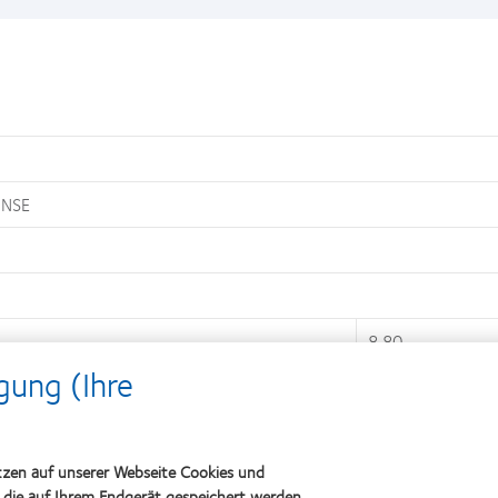
NSE
8,80
gung (Ihre
14,40
-8,00D bis +6,0
tzen auf unserer Webseite Cookies und
, -2.25
-0.75, -1.25, -1.
, die auf Ihrem Endgerät gespeichert werden,