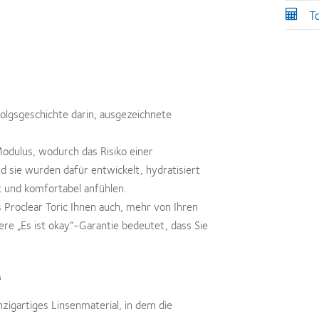
T
folgsgeschichte darin, ausgezeichnete
Modulus, wodurch das Risiko einer
d sie wurden dafür entwickelt, hydratisiert
t und komfortabel anfühlen.
 Proclear Toric Ihnen auch, mehr von Ihren
e „Es ist okay“-Garantie bedeutet, dass Sie
™
zigartiges Linsenmaterial, in dem die