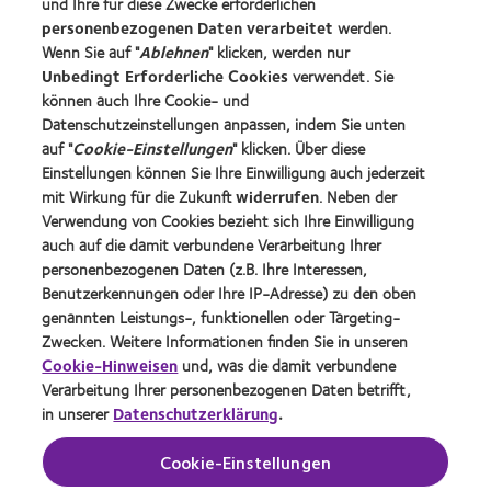
Neuer Träger
und Ihre für diese Zwecke erforderlichen
personenbezogenen Daten verarbeitet
werden.
Erfahrener Träger
Wenn Sie auf "
Ablehnen
" klicken, werden nur
Blog
Unbedingt Erforderliche Cookies
verwendet. Sie
können auch Ihre Cookie- und
Datenschutzeinstellungen anpassen, indem Sie unten
Über CooperVision
auf "
Cookie-Einstellungen
" klicken. Über diese
Karriere
Einstellungen können Sie Ihre Einwilligung auch jederzeit
mit Wirkung für die Zukunft
widerrufen
. Neben der
News-Zentrum
Verwendung von Cookies bezieht sich Ihre Einwilligung
Kontakt
auch auf die damit verbundene Verarbeitung Ihrer
personenbezogenen Daten (z.B. Ihre Interessen,
Benutzerkennungen oder Ihre IP-Adresse) zu den oben
Legal
genannten Leistungs-, funktionellen oder Targeting-
Datenschutzrichtlinie
Zwecken. Weitere Informationen finden Sie in unseren
Cookie-Hinweise
Cookie-Hinweisen
und, was die damit verbundene
Verarbeitung Ihrer personenbezogenen Daten betrifft,
Nutzungsbedingungen
in unserer
Datenschutzerklärung
.
Impressum
Cookie-Einstellungen