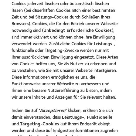
Produkt
about
Cookies jederzeit löschen oder automatisch löschen
VDCO
mit
Spectaris
Young
lassen (bei dauerhaften Cookies nach einer bestimmten
MyDay™
Mitglied
Förderer
Learn
(2013)
Zeit und bei Sitzungs-Cookies durch Schließen Ihres
more
Learn
Browsers). Cookies, die für den Betrieb unserer Webseite
about
more
notwendig sind (
Unbedingt Erforderliche Cookies
),
German
about
sind immer aktiviert und können ohne Ihre Einwilligung
Innovation
2019
Award'22
verwendet werden. Zusätzliche Cookies für Leistungs-,
BCLA
Industry
funktionelle oder Targeting-Zwecke werden nur mit
Award
Ihrer ausdrücklichen Einwilligung eingesetzt. Diese Arten
Winner
von Cookies helfen uns, Sie als Nutzer zu erkennen und
zu verstehen, wie Sie mit unserer Webseite interagieren.
Diese Informationen ermöglichen es uns, die
Funktionsweise unserer Webseite zu verbessern und
Unsere Produkte
Ihnen eine bessere Nutzererfahrung zu bieten, indem
Kontaktlinsentechnologie
wir unsere Inhalte und Anzeigen für Sie relevant halten.
Indem Sie auf "
Akzeptieren
" klicken, erklären Sie sich
Kontaktlinsenspezialisten - Suche
damit einverstanden, dass
Leistungs-, Funktionelle
und
Targeting-Cookies
auf Ihrem Endgerät ablegt
Kontaktlinsen und Sehvermögen
werden und diese auf Endgeräteinformationen zugreifen