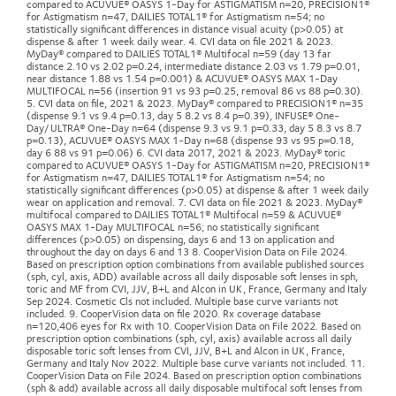
compared to ACUVUE® OASYS 1-Day for ASTIGMATISM n=20, PRECISION1®
for Astigmatism n=47, DAILIES TOTAL1® for Astigmatism n=54; no
statistically significant differences in distance visual acuity (p>0.05) at
dispense & after 1 week daily wear. 4. CVI data on file 2021 & 2023.
MyDay® compared to DAILIES TOTAL1® Multifocal n=59 (day 13 far
distance 2.10 vs 2.02 p=0.24, intermediate distance 2.03 vs 1.79 p=0.01,
near distance 1.88 vs 1.54 p=0.001) & ACUVUE® OASYS MAX 1-Day
MULTIFOCAL n=56 (insertion 91 vs 93 p=0.25, removal 86 vs 88 p=0.30).
5. CVI data on file, 2021 & 2023. MyDay® compared to PRECISION1® n=35
(dispense 9.1 vs 9.4 p=0.13, day 5 8.2 vs 8.4 p=0.39), INFUSE® One-
Day/ULTRA® One-Day n=64 (dispense 9.3 vs 9.1 p=0.33, day 5 8.3 vs 8.7
p=0.13), ACUVUE® OASYS MAX 1-Day n=68 (dispense 93 vs 95 p=0.18,
day 6 88 vs 91 p=0.06) 6. CVI data 2017, 2021 & 2023. MyDay® toric
compared to ACUVUE® OASYS 1-Day for ASTIGMATISM n=20, PRECISION1®
for Astigmatism n=47, DAILIES TOTAL1® for Astigmatism n=54; no
statistically significant differences (p>0.05) at dispense & after 1 week daily
wear on application and removal. 7. CVI data on file 2021 & 2023. MyDay®
multifocal compared to DAILIES TOTAL1® Multifocal n=59 & ACUVUE®
OASYS MAX 1-Day MULTIFOCAL n=56; no statistically significant
differences (p>0.05) on dispensing, days 6 and 13 on application and
throughout the day on days 6 and 13 8. CooperVision Data on File 2024.
Based on prescription option combinations from available published sources
(sph, cyl, axis, ADD) available across all daily disposable soft lenses in sph,
toric and MF from CVI, JJV, B+L and Alcon in UK, France, Germany and Italy
Sep 2024. Cosmetic Cls not included. Multiple base curve variants not
included. 9. CooperVision data on file 2020. Rx coverage database
n=120,406 eyes for Rx with 10. CooperVision Data on File 2022. Based on
prescription option combinations (sph, cyl, axis) available across all daily
disposable toric soft lenses from CVI, JJV, B+L and Alcon in UK, France,
Germany and Italy Nov 2022. Multiple base curve variants not included. 11.
CooperVision Data on File 2024. Based on prescription option combinations
(sph & add) available across all daily disposable multifocal soft lenses from