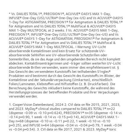
* Vs. DAILIES TOTAL1®, PRECISION1®, ACUVUE® OASYS MAX 1-Day,
INFUSE® One-Day (US)/ULTRA® One-Day (ex-US) and Vs ACUVUE® OASYS
1-Day for ASTIGMATISM, PRECISION1® for Astigmatism & DAILIES TOTAL1®
for Astigmatism and Vs DAILIES TOTAL1® Multifocal & ACUVUE® OASYS
MAX 1-Day MULTIFOCAL at 2 weeks. Ɨ Vs. ACUVUE® OASYS MAX 1-Day,
PRECISION1®, INFUSE® One-Day (US)/ULTRA® One-Day (ex-US) and Vs
ACUVUE® OASYS 1-Day for ASTIGMATISM, PRECISION1® for Astigmatism &
DAILIES TOTAL1® for Astigmatism and Vs DAILIES TOTAL1® Multifocal &
ACUVUE® OASYS MAX 1-Day MULTIFOCAL. ǂ Warnung: UV-Licht
absorbierende Kontaktlinsen sind kein Ersatz für schützende UV-
absorbierende Sehhilfen wie UV-absorbierende Schutzbrillen oder
Sonnenbrillen, da sie das Auge und den umgebenden Bereich nicht komplett
abdecken. Kontaktlinsenträgerinnen und -träger sollten weiterhin UV-Licht
absorbierende Brillen verwenden, wann immer dies empfehlenswert ist. §
Das Gewicht des verwendeten Kunststoffs bei teilhabenden S1ngles®
Produkten wird bestimmt durch das Gewicht des Kunststoffs im Blister, der
Kontaktlinse und der Sekundärverpackung (Umkarton), einschließlich
Folien/Laminaten, Klebstoffen und Hilfsstoffen (z. B. Druckfarben). Die
Berechnung des Gewichts inkludiert keine Kunststoffe, die während des
Herstellungsprozesses der betreffenden Produkte und ihrer Verpackungen
verwendet werden.
1. CooperVision Datenbestand, 2024 2. CVI data on file 2015, 2021, 2023,
and 2023. MyDay® clinical studies compared to DAILIES TOTAL1® n=22
(dispense -0.09 vs -0.10 p=0.624), PRECISION1® n=35 (dispense -0.14 vs
-0.14 p=0.90, 1 week -0.14 vs -0.15 p=0.14), ACUVUE® OASYS MAX 1-
Day n=68 (dispense -0.10 vs -0.11 p=0.22, 1 week -0.10 vs -0.10
p=0.25), and INFUSE n=64 (dispense -0.04 vs -0.04 p=0.79, 1 week -0.04
vs -0.04 p=0.54). 3. CVI data on file 2017, 2021 & 2023. MyDay® toric