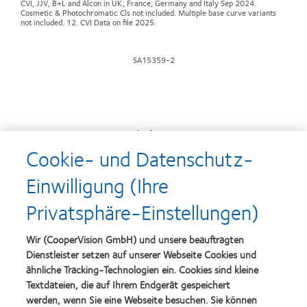
CVI, JJV, B+L and Alcon in UK, France, Germany and Italy Sep 2024.
Cosmetic & Photochromatic Cls not included. Multiple base curve variants
not included. 12. CVI Data on file 2025.
SA15359-2
Auszeichnungen
Cookie- und Datenschutz-
Einwilligung (Ihre
Learn
Learn
Privatsphäre-Einstellungen)
more
more
about
about
Top-
Silmo
Wir (CooperVision GmbH) und unsere beauftragten
Arbeitgeber
d’Or-
Dienstleister setzen auf unserer Webseite Cookies und
Preis
ähnliche Tracking-Technologien ein. Cookies sind kleine
für
Learn
das
Textdateien, die auf Ihrem Endgerät gespeichert
Learn
more
beste
more
werden, wenn Sie eine Webseite besuchen. Sie können
about