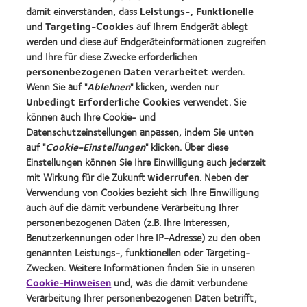
Kontaktlinsenspezialisten - Suche
damit einverstanden, dass
Leistungs-, Funktionelle
und
Targeting-Cookies
auf Ihrem Endgerät ablegt
Kontaktlinsen und Sehvermögen
werden und diese auf Endgeräteinformationen zugreifen
Neuer Träger
und Ihre für diese Zwecke erforderlichen
personenbezogenen Daten verarbeitet
werden.
Erfahrener Träger
Wenn Sie auf "
Ablehnen
" klicken, werden nur
Blog
Unbedingt Erforderliche Cookies
verwendet. Sie
können auch Ihre Cookie- und
Datenschutzeinstellungen anpassen, indem Sie unten
Über CooperVision
auf "
Cookie-Einstellungen
" klicken. Über diese
Karriere
Einstellungen können Sie Ihre Einwilligung auch jederzeit
mit Wirkung für die Zukunft
widerrufen
. Neben der
News-Zentrum
Verwendung von Cookies bezieht sich Ihre Einwilligung
Kontakt
auch auf die damit verbundene Verarbeitung Ihrer
personenbezogenen Daten (z.B. Ihre Interessen,
Benutzerkennungen oder Ihre IP-Adresse) zu den oben
Legal
genannten Leistungs-, funktionellen oder Targeting-
Datenschutzrichtlinie
Zwecken. Weitere Informationen finden Sie in unseren
Cookie-Hinweise
Cookie-Hinweisen
und, was die damit verbundene
Verarbeitung Ihrer personenbezogenen Daten betrifft,
Nutzungsbedingungen