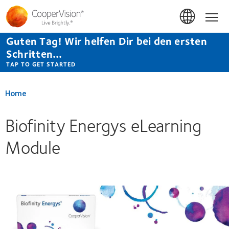
Direkt
zum
Hom
Inhalt
Guten Tag! Wir helfen Dir bei den ersten
Schritten...
TAP TO GET STARTED
Home
Biofinity Energys eLearning
Module