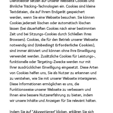
Dienstleister setzen auf unserer Webseite Cookies und
Preis
ähnliche Tracking-Technologien ein. Cookies sind kleine
für
Learn
das
Textdateien, die auf Ihrem Endgerät gespeichert
Learn
more
beste
more
werden, wenn Sie eine Webseite besuchen. Sie können
about
Produkt
about
Cookies jederzeit löschen oder automatisch löschen
VDCO
mit
Spectaris
Young
lassen (bei dauerhaften Cookies nach einer bestimmten
MyDay™
Mitglied
Förderer
Learn
(2013)
Zeit und bei Sitzungs-Cookies durch Schließen Ihres
more
Learn
Browsers). Cookies, die für den Betrieb unserer Webseite
about
more
notwendig sind (
Unbedingt Erforderliche Cookies
),
German
about
sind immer aktiviert und können ohne Ihre Einwilligung
Innovation
2019
Award'22
verwendet werden. Zusätzliche Cookies für Leistungs-,
BCLA
Industry
funktionelle oder Targeting-Zwecke werden nur mit
Award
Ihrer ausdrücklichen Einwilligung eingesetzt. Diese Arten
Winner
von Cookies helfen uns, Sie als Nutzer zu erkennen und
zu verstehen, wie Sie mit unserer Webseite interagieren.
Diese Informationen ermöglichen es uns, die
Funktionsweise unserer Webseite zu verbessern und
Unsere Produkte
Ihnen eine bessere Nutzererfahrung zu bieten, indem
Kontaktlinsentechnologie
wir unsere Inhalte und Anzeigen für Sie relevant halten.
Indem Sie auf "
Akzeptieren
" klicken, erklären Sie sich