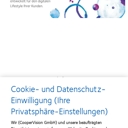
Auszeichnungen
Cookie- und Datenschutz-
Einwilligung (Ihre
Learn
Learn
Privatsphäre-Einstellungen)
more
more
about
about
Top-
Silmo
Wir (CooperVision GmbH) und unsere beauftragten
Arbeitgeber
d’Or-