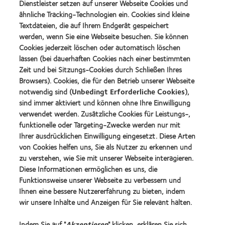
Dienstleister setzen auf unserer Webseite Cookies und
Preis
ähnliche Tracking-Technologien ein. Cookies sind kleine
für
Learn
das
Textdateien, die auf Ihrem Endgerät gespeichert
Learn
more
beste
more
werden, wenn Sie eine Webseite besuchen. Sie können
about
Produkt
about
Cookies jederzeit löschen oder automatisch löschen
VDCO
mit
Spectaris
Young
lassen (bei dauerhaften Cookies nach einer bestimmten
MyDay™
Mitglied
Förderer
Learn
(2013)
Zeit und bei Sitzungs-Cookies durch Schließen Ihres
more
Learn
Browsers). Cookies, die für den Betrieb unserer Webseite
about
more
notwendig sind (
Unbedingt Erforderliche Cookies
),
German
about
sind immer aktiviert und können ohne Ihre Einwilligung
Innovation
2019
Award'22
verwendet werden. Zusätzliche Cookies für Leistungs-,
BCLA
Industry
funktionelle oder Targeting-Zwecke werden nur mit
Award
Ihrer ausdrücklichen Einwilligung eingesetzt. Diese Arten
Winner
von Cookies helfen uns, Sie als Nutzer zu erkennen und
zu verstehen, wie Sie mit unserer Webseite interagieren.
Diese Informationen ermöglichen es uns, die
Funktionsweise unserer Webseite zu verbessern und
Unsere Produkte
Ihnen eine bessere Nutzererfahrung zu bieten, indem
Kontaktlinsentechnologie
wir unsere Inhalte und Anzeigen für Sie relevant halten.
Indem Sie auf "
Akzeptieren
" klicken, erklären Sie sich