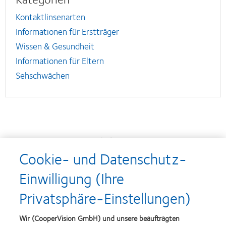
Kontaktlinsenarten
Informationen für Erstträger
Wissen & Gesundheit
Informationen für Eltern
Sehschwächen
Auszeichnungen
Cookie- und Datenschutz-
Einwilligung (Ihre
Learn
Learn
Privatsphäre-Einstellungen)
more
more
about
about
Top-
Silmo
Wir (CooperVision GmbH) und unsere beauftragten
Arbeitgeber
d’Or-