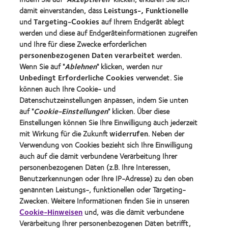
Kontaktlinsenspezialisten - Suche
damit einverstanden, dass
Leistungs-, Funktionelle
und
Targeting-Cookies
auf Ihrem Endgerät ablegt
Kontaktlinsen und Sehvermögen
werden und diese auf Endgeräteinformationen zugreifen
Neuer Träger
und Ihre für diese Zwecke erforderlichen
personenbezogenen Daten verarbeitet
werden.
Erfahrener Träger
Wenn Sie auf "
Ablehnen
" klicken, werden nur
Blog
Unbedingt Erforderliche Cookies
verwendet. Sie
können auch Ihre Cookie- und
Datenschutzeinstellungen anpassen, indem Sie unten
Über CooperVision
auf "
Cookie-Einstellungen
" klicken. Über diese
Karriere
Einstellungen können Sie Ihre Einwilligung auch jederzeit
mit Wirkung für die Zukunft
widerrufen
. Neben der
News-Zentrum
Verwendung von Cookies bezieht sich Ihre Einwilligung
Kontakt
auch auf die damit verbundene Verarbeitung Ihrer
personenbezogenen Daten (z.B. Ihre Interessen,
Benutzerkennungen oder Ihre IP-Adresse) zu den oben
Legal
genannten Leistungs-, funktionellen oder Targeting-
Datenschutzrichtlinie
Zwecken. Weitere Informationen finden Sie in unseren
Cookie-Hinweise
Cookie-Hinweisen
und, was die damit verbundene
Verarbeitung Ihrer personenbezogenen Daten betrifft,
Nutzungsbedingungen