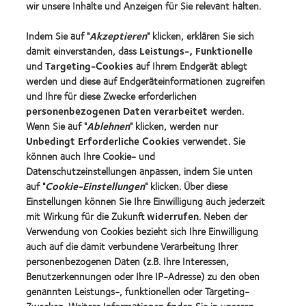
Kontaktlinsentechnologie
wir unsere Inhalte und Anzeigen für Sie relevant halten.
Indem Sie auf "
Akzeptieren
" klicken, erklären Sie sich
Kontaktlinsenspezialisten - Suche
damit einverstanden, dass
Leistungs-, Funktionelle
und
Targeting-Cookies
auf Ihrem Endgerät ablegt
Kontaktlinsen und Sehvermögen
werden und diese auf Endgeräteinformationen zugreifen
Neuer Träger
und Ihre für diese Zwecke erforderlichen
personenbezogenen Daten verarbeitet
werden.
Erfahrener Träger
Wenn Sie auf "
Ablehnen
" klicken, werden nur
Blog
Unbedingt Erforderliche Cookies
verwendet. Sie
können auch Ihre Cookie- und
Datenschutzeinstellungen anpassen, indem Sie unten
Über CooperVision
auf "
Cookie-Einstellungen
" klicken. Über diese
Karriere
Einstellungen können Sie Ihre Einwilligung auch jederzeit
mit Wirkung für die Zukunft
widerrufen
. Neben der
News-Zentrum
Verwendung von Cookies bezieht sich Ihre Einwilligung
Kontakt
auch auf die damit verbundene Verarbeitung Ihrer
personenbezogenen Daten (z.B. Ihre Interessen,
Benutzerkennungen oder Ihre IP-Adresse) zu den oben
Legal
genannten Leistungs-, funktionellen oder Targeting-
Datenschutzrichtlinie