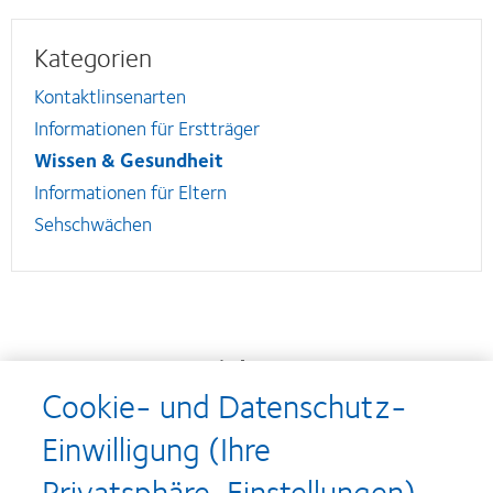
Kategorien
Kontaktlinsenarten
Informationen für Erstträger
Wissen & Gesundheit
Informationen für Eltern
Sehschwächen
Auszeichnungen
Cookie- und Datenschutz-
Einwilligung (Ihre
Learn
Learn
Privatsphäre-Einstellungen)
more
more