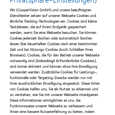
about
about
Top-
Silmo
Wir (CooperVision GmbH) und unsere beauftragten
Arbeitgeber
d’Or-
Dienstleister setzen auf unserer Webseite Cookies und
Preis
ähnliche Tracking-Technologien ein. Cookies sind kleine
für
Learn
das
Textdateien, die auf Ihrem Endgerät gespeichert
Learn
more
beste
more
werden, wenn Sie eine Webseite besuchen. Sie können
about
Produkt
about
Cookies jederzeit löschen oder automatisch löschen
VDCO
mit
Spectaris
Young
lassen (bei dauerhaften Cookies nach einer bestimmten
MyDay™
Mitglied
Förderer
Learn
(2013)
Zeit und bei Sitzungs-Cookies durch Schließen Ihres
more
Learn
Browsers). Cookies, die für den Betrieb unserer Webseite
about
more
notwendig sind (
Unbedingt Erforderliche Cookies
),
German
about
sind immer aktiviert und können ohne Ihre Einwilligung
Innovation
2019
Award'22
verwendet werden. Zusätzliche Cookies für Leistungs-,
BCLA
Industry
funktionelle oder Targeting-Zwecke werden nur mit
Award
Ihrer ausdrücklichen Einwilligung eingesetzt. Diese Arten
Winner
von Cookies helfen uns, Sie als Nutzer zu erkennen und
zu verstehen, wie Sie mit unserer Webseite interagieren.
Diese Informationen ermöglichen es uns, die
Funktionsweise unserer Webseite zu verbessern und
Unsere Produkte
Ihnen eine bessere Nutzererfahrung zu bieten, indem