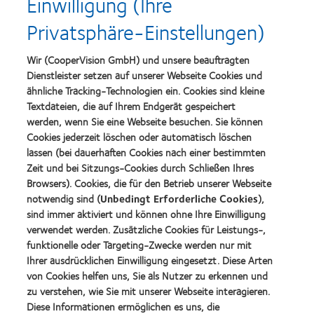
Einwilligung (Ihre
Learn
Learn
Privatsphäre-Einstellungen)
more
more
about
about
Top-
Silmo
Wir (CooperVision GmbH) und unsere beauftragten
Arbeitgeber
d’Or-
Dienstleister setzen auf unserer Webseite Cookies und
Preis
ähnliche Tracking-Technologien ein. Cookies sind kleine
für
Learn
das
Textdateien, die auf Ihrem Endgerät gespeichert
Learn
more
beste
more
werden, wenn Sie eine Webseite besuchen. Sie können
about
Produkt
about
Cookies jederzeit löschen oder automatisch löschen
VDCO
mit
Spectaris
Young
lassen (bei dauerhaften Cookies nach einer bestimmten
MyDay™
Mitglied
Förderer
Learn
Zeit und bei Sitzungs-Cookies durch Schließen Ihres
(2013)
more
Learn
Browsers). Cookies, die für den Betrieb unserer Webseite
about
more
notwendig sind (
Unbedingt Erforderliche Cookies
),
German
about
sind immer aktiviert und können ohne Ihre Einwilligung
Innovation
2019
Award'22
verwendet werden. Zusätzliche Cookies für Leistungs-,
BCLA
funktionelle oder Targeting-Zwecke werden nur mit
Industry
Award
Ihrer ausdrücklichen Einwilligung eingesetzt. Diese Arten
Winner
von Cookies helfen uns, Sie als Nutzer zu erkennen und
zu verstehen, wie Sie mit unserer Webseite interagieren.
Diese Informationen ermöglichen es uns, die