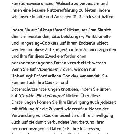
Funktionsweise unserer Webseite zu verbessern und
Unsere Produkte
Ihnen eine bessere Nutzererfahrung zu bieten, indem
Kontaktlinsentechnologie
wir unsere Inhalte und Anzeigen für Sie relevant halten.
Indem Sie auf "
Akzeptieren
" klicken, erklären Sie sich
Kontaktlinsenspezialisten - Suche
damit einverstanden, dass
Leistungs-, Funktionelle
und
Targeting-Cookies
auf Ihrem Endgerät ablegt
Kontaktlinsen und Sehvermögen
werden und diese auf Endgeräteinformationen zugreifen
Neuer Träger
und Ihre für diese Zwecke erforderlichen
personenbezogenen Daten verarbeitet
werden.
Erfahrener Träger
Wenn Sie auf "
Ablehnen
" klicken, werden nur
Blog
Unbedingt Erforderliche Cookies
verwendet. Sie
können auch Ihre Cookie- und
Datenschutzeinstellungen anpassen, indem Sie unten
Über CooperVision
auf "
Cookie-Einstellungen
" klicken. Über diese
Karriere
Einstellungen können Sie Ihre Einwilligung auch jederzeit
mit Wirkung für die Zukunft
widerrufen
. Neben der
News-Zentrum
Verwendung von Cookies bezieht sich Ihre Einwilligung
Kontakt
auch auf die damit verbundene Verarbeitung Ihrer
personenbezogenen Daten (z.B. Ihre Interessen,