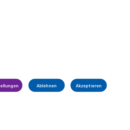
Learn
more
earn
about
ore
German
bout
Innovation
019
Award'22
CLA
ndustry
ward
inner
Legal
Datenschutzrichtlinie
Cookie-Hinweise
tellungen
Ablehnen
Akzeptieren
Nutzungsbedingungen
Impressum