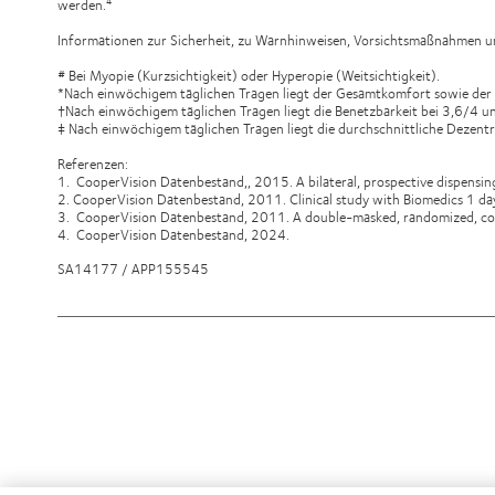
werden.
4
Informationen zur Sicherheit, zu Warnhinweisen, Vorsichtsmaßnahmen und
# Bei Myopie (Kurzsichtigkeit) oder Hyperopie (Weitsichtigkeit).
*Nach einwöchigem täglichen Tragen liegt der Gesamtkomfort sowie der
†Nach einwöchigem täglichen Tragen liegt die Benetzbarkeit bei 3,6/4 
‡ Nach einwöchigem täglichen Tragen liegt die durchschnittliche Dezentrie
Referenzen:
1. CooperVision Datenbestand,, 2015. A bilateral, prospective dispensing
2. CooperVision Datenbestand, 2011. Clinical study with Biomedics 1 da
3. CooperVision Datenbestand, 2011. A double-masked, randomized, cont
4. CooperVision Datenbestand, 2024.
SA14177 / APP155545