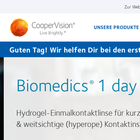
Direkt
Zur Web
zum
Inhalt
UNSERE PRODUKTE
Guten Tag! Wir helfen Dir bei den erst
Biomedics
1 day 
®
Hydrogel-Einmalkontaktlinse für kur
& weitsichtige (hyperope) Kontaktin