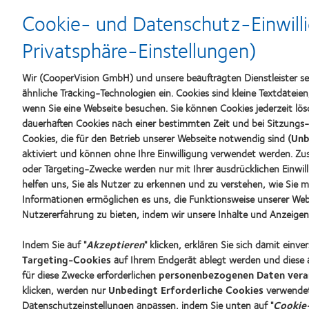
Learn
Learn
Learn
more
more
Cookie- und Datenschutz-Einwilli
more
about
about
about
Top-
Silmo
Privatsphäre-Einstellungen)
VDCO
Arbeitgeber
d’Or-
Young
Preis
Förder
für
Wir (CooperVision GmbH) und unsere beauftragten Dienstleister s
das
ähnliche Tracking-Technologien ein. Cookies sind kleine Textdateie
beste
wenn Sie eine Webseite besuchen. Sie können Cookies jederzeit lös
Produkt
dauerhaften Cookies nach einer bestimmten Zeit und bei Sitzungs-
mit
MyDay™
Cookies, die für den Betrieb unserer Webseite notwendig sind (
Unb
(2013)
aktiviert und können ohne Ihre Einwilligung verwendet werden. Zusä
Unsere Produkte
Kontaktl
oder Targeting-Zwecke werden nur mit Ihrer ausdrücklichen Einwill
Kontaktlinsentechnologie
Neuer Tr
helfen uns, Sie als Nutzer zu erkennen und zu verstehen, wie Sie m
Informationen ermöglichen es uns, die Funktionsweise unserer Web
Erfahren
Nutzererfahrung zu bieten, indem wir unsere Inhalte und Anzeigen f
Blog
Kontaktlinsenspezialisten - Suche
Indem Sie auf "
Akzeptieren
" klicken, erklären Sie sich damit einv
Targeting-Cookies
auf Ihrem Endgerät ablegt werden und diese 
für diese Zwecke erforderlichen
personenbezogenen Daten vera
klicken, werden nur
Unbedingt Erforderliche Cookies
verwendet
Datenschutzeinstellungen anpassen, indem Sie unten auf "
Cookie-