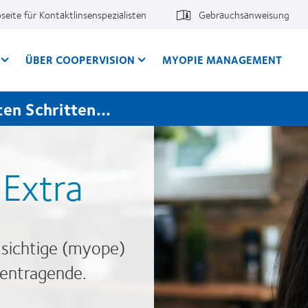
seite für Kontaktlinsenspezialisten
Gebrauchsanweisung
ÜBER COOPERVISION
MYOPIE MANAGEMENT
en Schritten...
Extra
zsichtige (myope)
sentragende.