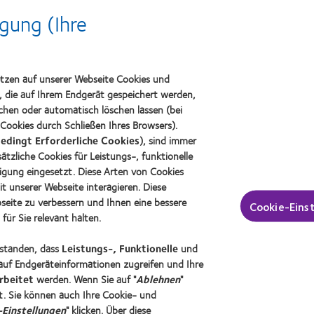
gung (Ihre
Learn
L
more
m
about
a
Spectaris
2
Mitglied
B
er
etzen auf unserer Webseite Cookies und
I
n, die auf Ihrem Endgerät gespeichert werden,
A
W
chen oder automatisch löschen lassen (bei
Cookies durch Schließen Ihres Browsers).
edingt Erforderliche Cookies
), sind immer
tzliche Cookies für Leistungs-, funktionelle
insen und Sehvermögen
Über CooperVision
igung eingesetzt. Diese Arten von Cookies
äger
Karriere
it unserer Webseite interagieren. Diese
seite zu verbessern und Ihnen eine bessere
er Träger
News-Zentrum
Cookie-Eins
ür Sie relevant halten.
Kontakt
erstanden, dass
Leistungs-, Funktionelle
und
auf Endgeräteinformationen zugreifen und Ihre
rbeitet
werden. Wenn Sie auf "
Ablehnen
"
. Sie können auch Ihre Cookie- und
Einstellungen
" klicken. Über diese