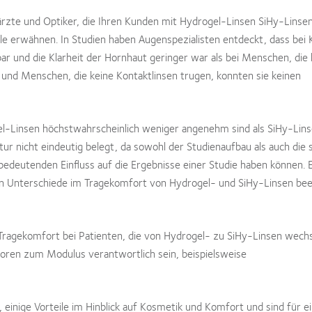
ärzte und Optiker, die Ihren Kunden mit Hydrogel-Linsen SiHy-Linse
e erwähnen. In Studien haben Augenspezialisten entdeckt, dass bei
r und die Klarheit der Hornhaut geringer war als bei Menschen, die 
 und Menschen, die keine Kontaktlinsen trugen, konnten sie keinen
l-Linsen höchstwahrscheinlich weniger angenehm sind als SiHy-Lins
atur nicht eindeutig belegt, da sowohl der Studienaufbau als auch die 
deutenden Einfluss auf die Ergebnisse einer Studie haben können. E
en Unterschiede im Tragekomfort von Hydrogel- und SiHy-Linsen beei
 Tragekomfort bei Patienten, die von Hydrogel- zu SiHy-Linsen wechs
oren zum Modulus verantwortlich sein, beispielsweise
 einige Vorteile im Hinblick auf Kosmetik und Komfort und sind für e