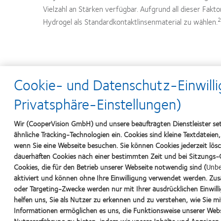
Vielzahl an Stärken verfügbar. Aufgrund all dieser F
2
Hydrogel als Standardkontaktlinsenmaterial zu wählen.
Cookie- und Datenschutz-Einwilli
1 Morgan PB, Woods CA, Tranoudis IG, et al. International contact lens pre
Privatsphäre-Einstellungen)
2 Fonn D, Sweeney D. The benefits of silicone hydrogel daily disposable len
Wir (CooperVision GmbH) und unsere beauftragten Dienstleister se
3 Sweeney DF, Gauthier C, Terry R. The effects of long-term contact lens wea
ähnliche Tracking-Technologien ein. Cookies sind kleine Textdateien
wenn Sie eine Webseite besuchen. Sie können Cookies jederzeit lös
4 Morgan PB, Chamberlain P, Moody K, Maldonado-Codina C. Ocular physiology 
Anterior Eye. 2013; 36(3):118-125.
dauerhaften Cookies nach einer bestimmten Zeit und bei Sitzungs-C
Cookies, die für den Betrieb unserer Webseite notwendig sind (
Unbe
5 Covey M, Sweeney DF, Terry R, Sankaridurg PR, Holden BA. Hypoxic effects o
aktiviert und können ohne Ihre Einwilligung verwendet werden. Zusä
oder Targeting-Zwecke werden nur mit Ihrer ausdrücklichen Einwill
6 Jones L, Brennan NA, González-Méijome J, et al. The TFOS International Wor
Invest Ophthalmol Vis Sci. 2013; 54(11):TFOS37-TFOS70.
helfen uns, Sie als Nutzer zu erkennen und zu verstehen, wie Sie mi
Informationen ermöglichen es uns, die Funktionsweise unserer Webs
7 Guillon M. Are silicone hydrogel contact lenses more comfortable than hy