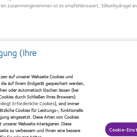
aktoren zusammengenommen ist es empfehlenswert, Silikonhydrogel an
gung (Ihre
scribing in 2015. Contact Lens Spectrum. 2016; 31(1):24-29.
ses. Contact Lens Spectrum. 2015; 30:42-45.
tzen auf unserer Webseite Cookies und
r on the anterior eye. Invest Ophthalmol Vis Sci. 1992; 33(S):1293.
, die auf Ihrem Endgerät gespeichert werden,
chen oder automatisch löschen lassen (bei
and comfort in neophyte subjects fitted with daily disposable silicone hydrogel contact lenses
ookies durch Schließen Ihres Browsers).
dingt Erforderliche Cookies
), sind immer
n the anterior eye of high-Dk soft contact lens wearers are negligible. Optom Vis Sci. 2001; 78
tzliche Cookies für Leistungs-, funktionelle
igung eingesetzt. Diese Arten von Cookies
kshop on Contact Lens Discomfort: report of the contact lens materials, design, and care subco
t unserer Webseite interagieren. Diese
Cookie-Eins
eite zu verbessern und Ihnen eine bessere
drogel contact lenses? Eye Contact Lens. 2013; 39(1):86-92.