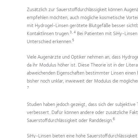
Zusätzlich zur Sauerstoffdurchlässigkeit können Augen
empfehlen möchten, auch mögliche kosmetische Vorteil
mit Hydrogel-Linsen gerötete Blutgefäße besser sichtba
3, 4
Kontaktlinsen trugen.
Bei Patienten mit SiHy-Linsen
5
Unterschied erkennen.
Viele Augenärzte und Optiker nehmen an, dass Hydroge
da ihr Modulus höher ist. Diese Theorie ist in der Liter
abweichenden Eigenschaften bestimmter Linsen einen be
bisher noch unklar, inwieweit der Modulus die möglich
7
Studien haben jedoch gezeigt, dass sich der subjektive
verbessert. Dafür können andere oder zusätzliche Fakt
6
Sauerstoffdurchlässigkeit oder Randdesign.
SiHy-Linsen bieten eine hohe Sauerstoffdurchlässigkeit,