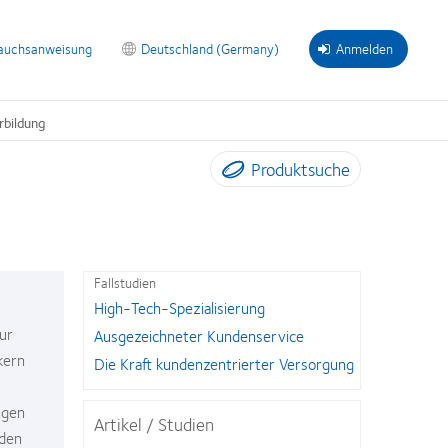
auchsanweisung
Deutschland (Germany)
Anmelden
rbildung
Produktsuche
Fallstudien
High-Tech-Spezialisierung
ur
Ausgezeichneter Kundenservice
kern
Die Kraft kundenzentrierter Versorgung
m
ngen
Artikel / Studien
nden