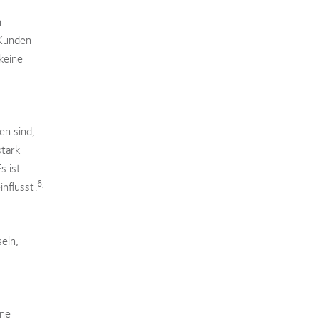
n
 Kunden
keine
en sind,
stark
s ist
6,
nflusst.
eln,
ine