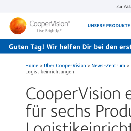
Direkt
Zur Web
zum
Inhalt
UNSERE PRODUKTE
Guten Tag! Wir helfen Dir bei den erst
Home
>
Über CooperVision
>
News-Zentrum
>
Logistikeinrichtungen
CooperVision e
für sechs Prod
Logistikeinric