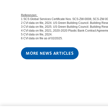
Referenzen:
1 SCS Global Services Certificate Nos. SCS-ZW-0008, SCS-ZW
2 CVI data on file, 2024. US Green Building Council. Building Res
3 CVI data on file, 2025. US Green Building Council. Building Res
4 CVI data on file, 2021, 2020-2020 Plastic Bank Contract Agreem
5 CVI data on file, 2024.
6 CVI data on file as of 02/2025.
MORE NEWS ARTICLES