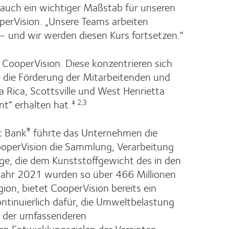
 auch ein wichtiger Maßstab für unseren
operVision. „Unsere Teams arbeiten
– und wir werden diesen Kurs fortsetzen.“
n CooperVision. Diese konzentrieren sich
 die Förderung der Mitarbeitenden und
 Rica, Scottsville und West Henrietta
nt“ erhalten hat.
‡ 2,3
c Bank
führte das Unternehmen die
®
ooperVision die Sammlung, Verarbeitung
ge, die dem Kunststoffgewicht des in den
m Jahr 2021 wurden so über 466 Millionen
on, bietet CooperVision bereits ein
kontinuierlich dafür, die Umweltbelastung
il der umfassenderen
en Entwicklungszielen der Vereinten