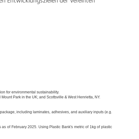
ion for environmental sustainability.
 Mount Park in the UK; and Scottsville & West Henrietta, NY.
y package, including laminates, adhesives, and auxiliary inputs (e.g.
 as of February 2025. Using Plastic Bank's metric of 1kg of plastic