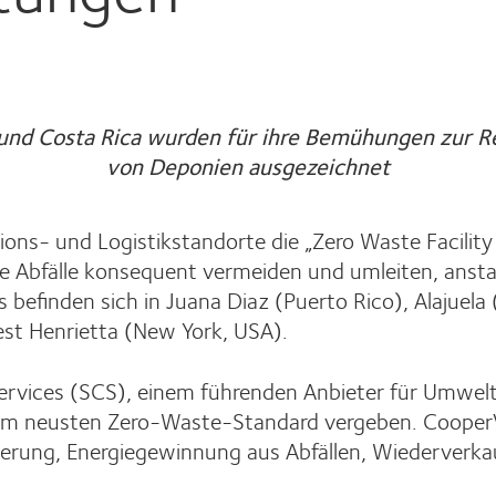
 und Costa Rica wurden für ihre Bemühungen zur R
von Deponien ausgezeichnet
ons- und Logistikstandorte die „Zero Waste Facility 
rte Abfälle konsequent vermeiden und umleiten, anst
 befinden sich in Juana Diaz (Puerto Rico), Alajuela
est Henrietta (New York, USA).
Services (SCS), einem führenden Anbieter für Umwe
dem neusten Zero-Waste-Standard vergeben. CooperVi
ierung, Energiegewinnung aus Abfällen, Wiederver