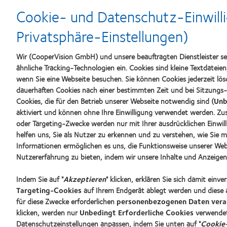
Learn
Learn
Learn
more
more
Cookie- und Datenschutz-Einwilli
more
about
about
about
Top-
Silmo
Privatsphäre-Einstellungen)
VDCO
Arbeitgeber
d’Or-
Young
Preis
Förder
für
Wir (CooperVision GmbH) und unsere beauftragten Dienstleister s
das
ähnliche Tracking-Technologien ein. Cookies sind kleine Textdateie
beste
wenn Sie eine Webseite besuchen. Sie können Cookies jederzeit lös
Produkt
dauerhaften Cookies nach einer bestimmten Zeit und bei Sitzungs-
mit
Cookies, die für den Betrieb unserer Webseite notwendig sind (
MyDay™
Unb
(2013)
aktiviert und können ohne Ihre Einwilligung verwendet werden. Zusä
Unsere Produkte
Kontaktl
oder Targeting-Zwecke werden nur mit Ihrer ausdrücklichen Einwill
Kontaktlinsentechnologie
Neuer Tr
helfen uns, Sie als Nutzer zu erkennen und zu verstehen, wie Sie m
Informationen ermöglichen es uns, die Funktionsweise unserer Web
Erfahren
Nutzererfahrung zu bieten, indem wir unsere Inhalte und Anzeigen f
Blog
Kontaktlinsenspezialisten - Suche
Indem Sie auf "
Akzeptieren
" klicken, erklären Sie sich damit einv
Targeting-Cookies
auf Ihrem Endgerät ablegt werden und diese 
für diese Zwecke erforderlichen
personenbezogenen Daten vera
klicken, werden nur
Unbedingt Erforderliche Cookies
verwendet
Datenschutzeinstellungen anpassen, indem Sie unten auf "
Cookie-