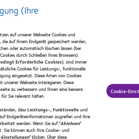
gung (Ihre
Learn
L
more
m
about
a
Spectaris
2
Mitglied
B
er
etzen auf unserer Webseite Cookies und
I
n, die auf Ihrem Endgerät gespeichert werden,
A
W
chen oder automatisch löschen lassen (bei
Cookies durch Schließen Ihres Browsers).
edingt Erforderliche Cookies
), sind immer
tzliche Cookies für Leistungs-, funktionelle
insen und Sehvermögen
Über CooperVision
igung eingesetzt. Diese Arten von Cookies
äger
Karriere
it unserer Webseite interagieren. Diese
seite zu verbessern und Ihnen eine bessere
er Träger
News-Zentrum
Cookie-Eins
ür Sie relevant halten.
Kontakt
erstanden, dass
Leistungs-, Funktionelle
und
auf Endgeräteinformationen zugreifen und Ihre
rbeitet
werden. Wenn Sie auf "
Ablehnen
"
. Sie können auch Ihre Cookie- und
Einstellungen
" klicken. Über diese