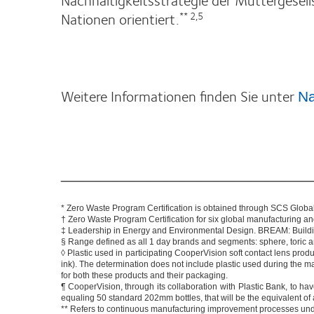
Nationen orientiert.
** 2,5
Weitere Informationen finden Sie unter
Na
______________________________
* Zero Waste Program Certification is obtained through SCS Global Ser
† Zero Waste Program Certification for six global manufacturing an
‡ Leadership in Energy and Environmental Design. BREAM: Build
§ Range defined as all 1 day brands and segments: sphere, toric a
◊ Plastic used in participating CooperVision soft contact lens produ
ink). The determination does not include plastic used during the 
for both these products and their packaging.
¶ CooperVision, through its collaboration with Plastic Bank, to ha
equaling 50 standard 202mm bottles, that will be the equivalent of
** Refers to continuous manufacturing improvement processes und