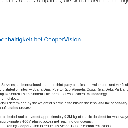
chhaltigkeit bei CooperVision
.
_____________________
vices, an international leader in third-party certification, validation, and verificat
d distribution sites — Juana Diaz, Puerto Rico; Alajuela, Costa Rica; Delta Park and
ing Research Establishment Environmental Assessment Methodology.
nd multifocal.
cts is determined by the weight of plastic in the blister, the lens, and the secondar
manufacturing process
ve collected and converted approximately 9.3M kg of plastic destined for waterways
 approximately 466M plastic bottles not reaching our oceans.
ertaken by CooperVision to reduce its Scope 1 and 2 carbon emissions.