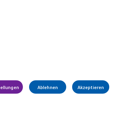
Learn
more
earn
about
ore
German
bout
Innovation
019
Award'22
CLA
ndustry
ward
inner
Legal
Datenschutzrichtlinie
Cookie-Hinweise
tellungen
Ablehnen
Akzeptieren
Nutzungsbedingungen
Impressum