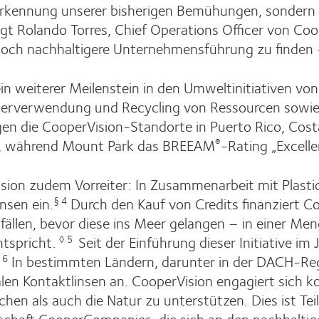
 Anerkennung unserer bisherigen Bemühungen, sondern
sagt Rolando Torres, Chief Operations Officer von Co
 noch nachhaltigere Unternehmensführung zu finden 
t ein weiterer Meilenstein in den Umweltinitiativen vo
derverwendung und Recycling von Ressourcen sowie
en die CooperVision-Standorte in Puerto Rico, Costa
ng, während Mount Park das BREEAM
-Rating „Excelle
®
ision zudem Vorreiter: In Zusammenarbeit mit Plasti
nsen ein.
Durch den Kauf von Credits finanziert C
§ 4
len, bevor diese ins Meer gelangen – in einer Men
tspricht.
Seit der Einführung dieser Initiative i
◊ 5
In bestimmten Ländern, darunter in der DACH-Regi
 6
ralen Kontaktlinsen an. CooperVision engagiert sich 
en als auch die Natur zu unterstützen. Dies ist Te
lschaft CooperCompanies, die sich an den nachhaltig