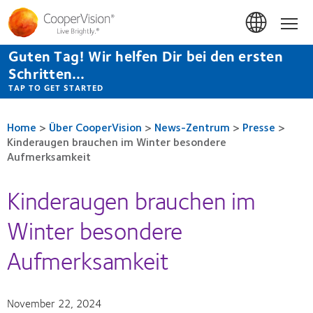
Direkt
zum
Hom
Inhalt
Guten Tag! Wir helfen Dir bei den ersten
Schritten...
TAP TO GET STARTED
Home
>
Über CooperVision
>
News-Zentrum
>
Presse
>
Kinderaugen brauchen im Winter besondere
Aufmerksamkeit
Kinderaugen brauchen im
Winter besondere
Aufmerksamkeit
November 22, 2024