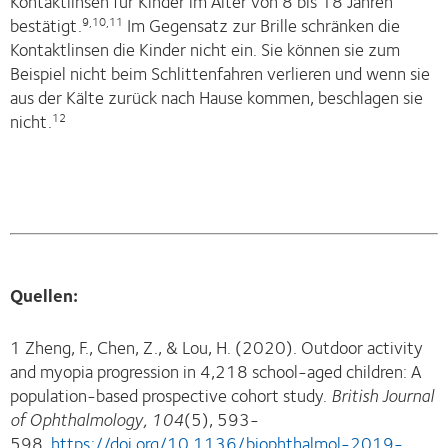
Kontaktlinsen für Kinder im Alter von 8 bis 18 Jahren
bestätigt.
Im Gegensatz zur Brille schränken die
9,10,11
Kontaktlinsen die Kinder nicht ein. Sie können sie zum
Beispiel nicht beim Schlittenfahren verlieren und wenn sie
aus der Kälte zurück nach Hause kommen, beschlagen sie
nicht.
12
Quellen:
1 Zheng, F., Chen, Z., & Lou, H. (2020).
Outdoor activity
and myopia progression in 4,218 school-aged children: A
population-based prospective cohort study.
British Journal
of Ophthalmology, 104
(5), 593-
598.
https://doi.org/10.1136/bjophthalmol-2019-