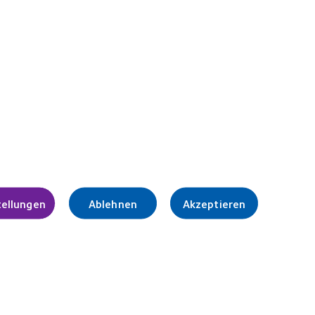
ilfreiche
CooperVision advantage - Businessservices
Aufbau einer wirksamen Online-Präsenz
Ergänzung von Brillen
Hilfe für neue Kontaktlinsenträger
Key Performance Indicators (KPIs)
Kundenbindung durch Automatisierung
Kundenbindung und Kommunikation
Praxis- und Geschäftsmarketing als
Beziehung
tellungen
Ablehnen
Akzeptieren
mpressum
Webseiten für Kontaktlinsenträger
CL-Portal