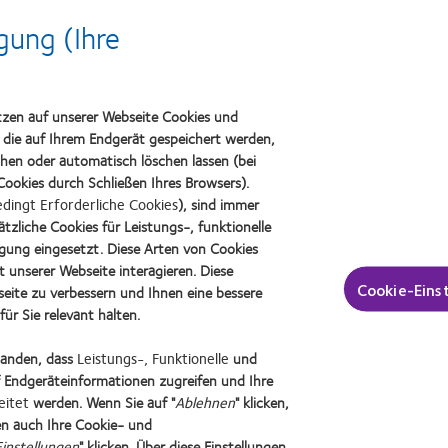
e nützliche Marketingunterlagen zur Neukundengewinnung, aber auch h
gung (Ihre
tzen auf unserer Webseite Cookies und
, die auf Ihrem Endgerät gespeichert werden,
chen oder automatisch löschen lassen (bei
en
ookies durch Schließen Ihres Browsers).
dingt Erforderliche Cookies
), sind immer
tzliche Cookies für Leistungs-, funktionelle
igung eingesetzt. Diese Arten von Cookies
t unserer Webseite interagieren. Diese
Cookie-Eins
eite zu verbessern und Ihnen eine bessere
ür Sie relevant halten.
standen, dass
Leistungs-, Funktionelle
und
Learn
Learn
 Endgeräteinformationen zugreifen und Ihre
more
more
eitet
werden. Wenn Sie auf "
Ablehnen
" klicken,
about
about
n auch Ihre Cookie- und
2019
German
en (AGB)
Datenschutzrichtlinie
Nutzungsbedingungen
Cookie Richtlinien
I
instellungen
" klicken. Über diese Einstellungen