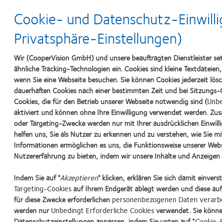
In den einzelnen Rubriken in diesem Bereich finden Si
Cookie- und Datenschutz-Einwilli
Materialien für Ihre Kundenbindungsmaßnahmen.
Privatsphäre-Einstellungen)
Wir (CooperVision GmbH) und unsere beauftragten Dienstleister se
Videothek
ähnliche Tracking-Technologien ein. Cookies sind kleine Textdateien
Videos über die Herstellung von
wenn Sie eine Webseite besuchen. Sie können Cookies jederzeit lös
CooperVision Kontaktlinsen, verwendet
dauerhaften Cookies nach einer bestimmten Zeit und bei Sitzungs-C
Cookies, die für den Betrieb unserer Webseite notwendig sind (
Unbe
Technologien und über die
aktiviert und können ohne Ihre Einwilligung verwendet werden. Zusä
Kontaktlinsenpflege.
oder Targeting-Zwecke werden nur mit Ihrer ausdrücklichen Einwill
helfen uns, Sie als Nutzer zu erkennen und zu verstehen, wie Sie mi
Informationen ermöglichen es uns, die Funktionsweise unserer Webs
Nutzererfahrung zu bieten, indem wir unsere Inhalte und Anzeigen f
Indem Sie auf "
Akzeptieren
" klicken, erklären Sie sich damit einver
Learn
Learn
Learn
Learn
Targeting-Cookies
auf Ihrem Endgerät ablegt werden und diese auf
more
more
more
more
für diese Zwecke erforderlichen
personenbezogenen Daten verarb
about
about
about
about
werden nur
Unbedingt Erforderliche Cookies
verwendet. Sie könne
Top-
Silmo
VDCO
Spectaris
Produktprogramm
Kontakt
Allgemeine Geschäftsbedingung
Datenschutzeinstellungen anpassen, indem Sie unten auf "
Cookie-E